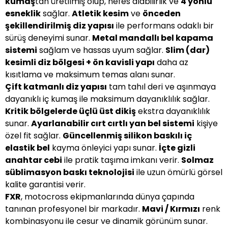
kumaş
tan üretilmiş olup, nefes alabilirlik ve
4 yönlü
esneklik
sağlar.
Atletik kesim
ve
önceden
şekillendirilmiş diz yapısı
ile performans odaklı bir
sürüş deneyimi sunar.
Metal mandallı bel kapama
sistemi
sağlam ve hassas uyum sağlar.
Slim (dar)
kesimli diz bölgesi + ön kavisli yapı
daha az
kısıtlama ve maksimum temas alanı sunar.
Çift katmanlı diz yapısı
tam tahıl deri ve aşınmaya
dayanıklı iç kumaş ile maksimum dayanıklılık sağlar.
Kritik bölgelerde üçlü üst dikiş
ekstra dayanıklılık
sunar.
Ayarlanabilir cırt cırtlı yan bel sistemi
kişiye
özel fit sağlar.
Güncellenmiş silikon baskılı iç
elastik bel
kayma önleyici yapı sunar.
İçte gizli
anahtar cebi
ile pratik taşıma imkanı verir.
Solmaz
süblimasyon baskı teknolojisi
ile uzun ömürlü görsel
kalite garantisi verir.
FXR
, motocross ekipmanlarında dünya çapında
tanınan profesyonel bir markadır.
Mavi / Kırmızı
renk
kombinasyonu ile cesur ve dinamik görünüm sunar.