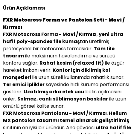
Ürün Açıklaması
FXR Motocross Forma ve Pantolon Seti - Mavi /
Kırmızı
FXR Motocross Forma - Mavi / Kırmızı
,
yeni ultra
hafif poly-spandex file kumaş
tan üretilmiş
profesyonel bir motocross formasıdır.
Tam file
tasarım
ile maksimum havalandırma ve sürücü
konforu sağlar.
Rahat kesim (relaxed fit)
ile özgür
hareket imkanı verir.
Konfor için dikilmiş kol
manşetleri
ile uzun süreli kullanımda rahatlık sunar.
Ter emici iplikler
sayesinde hızlı kuruma performansı
gösterir.
Uzatılmış arka etek ucu
belin açılmasını
önler.
Solmaz, canlı süblimasyon baskılar
ile uzun
ömürlü görsel kalite sunar.
FXR Motocross Pantolonu - Mavi / Kırmızı
,
Helium
MX pantolon tasarımı temel alınarak geliştirilmiş
sınıfının en iyisi bir üründür. Ana gövdesi
ultra hafif file