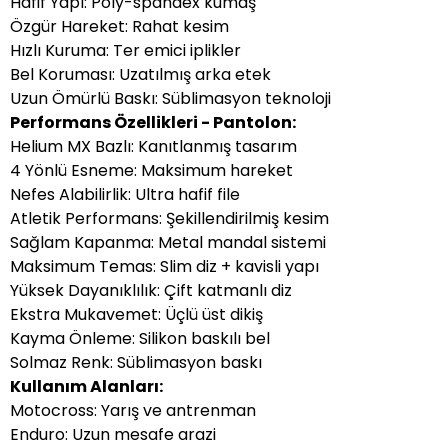
Hafif Yapı: Poly-spandex kumaş
Özgür Hareket: Rahat kesim
Hızlı Kuruma: Ter emici iplikler
Bel Koruması: Uzatılmış arka etek
Uzun Ömürlü Baskı: Süblimasyon teknoloji
Performans Özellikleri - Pantolon:
Helium MX Bazlı: Kanıtlanmış tasarım
4 Yönlü Esneme: Maksimum hareket
Nefes Alabilirlik: Ultra hafif file
Atletik Performans: Şekillendirilmiş kesim
Sağlam Kapanma: Metal mandal sistemi
Maksimum Temas: Slim diz + kavisli yapı
Yüksek Dayanıklılık: Çift katmanlı diz
Ekstra Mukavemet: Üçlü üst dikiş
Kayma Önleme: Silikon baskılı bel
Solmaz Renk: Süblimasyon baskı
Kullanım Alanları:
Motocross: Yarış ve antrenman
Enduro: Uzun mesafe arazi