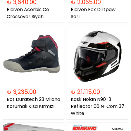
₺ 3,640.00
₺ 2,065.00
Eldiven Acerbis Ce
Eldiven Fox Dirtpaw
Crossover Siyah
Sarı
₺ 3,235.00
₺ 21,115.00
Bot Duratech 23 Milano
Kask Nolan N90-3
Korumalı Kısa Kırmızı
Reflector 06 N-Com 37
White