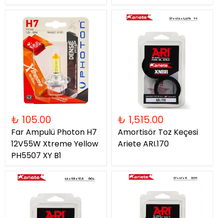
₺ 105.00
₺ 1,515.00
Far Ampulü Photon H7
Amortisör Toz Keçesi
12V55W Xtreme Yellow
Ariete ARI.170
PH5507 XY B1