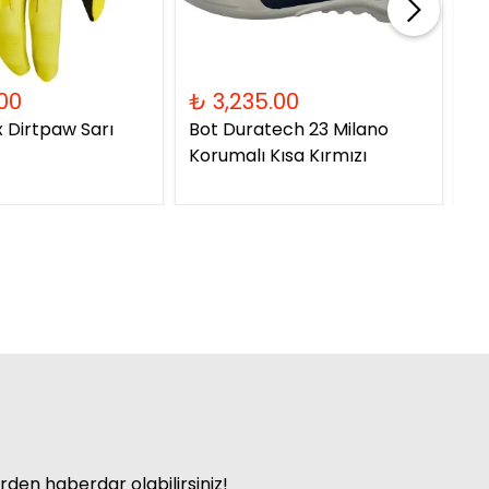
00
₺ 3,235.00
₺ 
x Dirtpaw Sarı
Bot Duratech 23 Milano
Ka
Korumalı Kısa Kırmızı
06
rden haberdar olabilirsiniz!