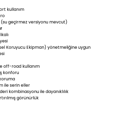
ort kullanım
uro
 (su geçirmez versiyonu mevcut)
r
ikalı
yesi
işisel Koruyucu Ekipman) yönetmeliğine uygun
esi
e off-road kullanım
üş konforu
r koruma
 ile serin eller
 deri kombinasyonu ile dayanıklılık
artırılmış görünürlük