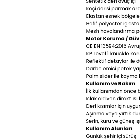
Sentetik deri avuç içi
Keçi derisi parmak ara
Elastan esnek bölgele
Hafif polyester iç asta
Mesh havalandırma pa
Motor Koruma / Güven
CE EN 13594:2015 Avru
KP Level 1 knuckle kor
Reflektif detaylar ile 
Darbe emici petek yap
Palm slider ile kayma
Kullanım ve Bakım
İlk kullanımdan önce 
Islak eldiven direkt ı
Deri kısımlar için uygu
Aşınma veya yırtık du
Serin, kuru ve güneş 
Kullanım Alanları
Günlük şehir içi sürüş