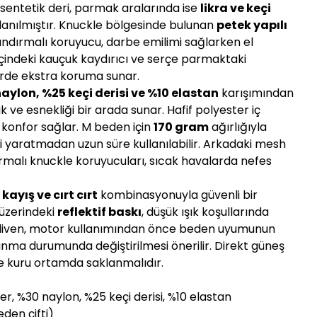
 sentetik deri, parmak aralarında ise
likra ve keçi
lanılmıştır. Knuckle bölgesinde bulunan
petek yapılı
ndırmalı koruyucu, darbe emilimi sağlarken el
ç içindeki kauçuk kaydırıcı ve serçe parmaktaki
rde ekstra koruma sunar.
aylon, %25 keçi derisi ve %10 elastan
karışımından
ık ve esnekliği bir arada sunar. Hafif polyester iç
 konfor sağlar. M beden için
170 gram
ağırlığıyla
si yaratmadan uzun süre kullanılabilir. Arkadaki mesh
rmalı knuckle koruyucuları, sıcak havalarda nefes
i
kayış ve cırt cırt
kombinasyonuyla güvenli bir
üzerindeki
reflektif baskı
, düşük ışık koşullarında
Eldiven, motor kullanımından önce beden uyumunun
ınma durumunda değiştirilmesi önerilir. Direkt güneş
ve kuru ortamda saklanmalıdır.
, %30 naylon, %25 keçi derisi, %10 elastan
eden çifti)