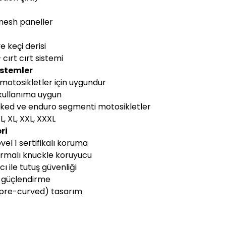
 mesh paneller
e keçi derisi
cırt cırt sistemi
istemler
otosikletler için uygundur
kullanıma uygun
aked ve enduro segmenti motosikletler
L, XL, XXL, XXXL
ri
vel 1 sertifikalı koruma
ırmalı knuckle koruyucu
cı ile tutuş güvenliği
 güçlendirme
(pre-curved) tasarım