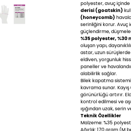
polyester, avuç içinde
derisi (goatskin)
kul
(honeycomb)
havala
serinliğini korur. Avu
güçlendirme, düşmele
%35 polyester, %30 n
oluşan yapı, dayanıklıl
astar, uzun sürüşlerde
eldiven, yorgunluk his
paneller ve havalandı
alabilirlik sağlar.
Bilek kapatma sistem
kavrama sunar. Kayış 
görünürlüğü artırır. 
kontrol edilmesi ve aş
ışığından uzak, serin 
Teknik Özellikler
Malzeme: %35 polyester
Ağırlık: 170 gram (M b