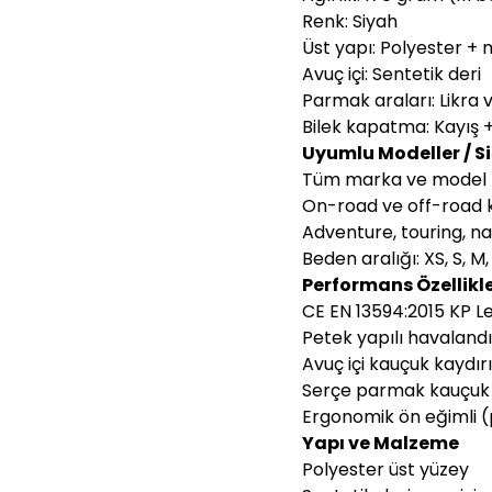
Renk: Siyah
Üst yapı: Polyester +
Avuç içi: Sentetik deri
Parmak araları: Likra v
Bilek kapatma: Kayış + 
Uyumlu Modeller / S
Tüm marka ve model m
On-road ve off-road 
Adventure, touring, n
Beden aralığı: XS, S, M, 
Performans Özellikle
CE EN 13594:2015 KP Le
Petek yapılı havaland
Avuç içi kauçuk kaydırı
Serçe parmak kauçuk
Ergonomik ön eğimli 
Yapı ve Malzeme
Polyester üst yüzey