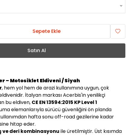
Sepete Ekle
Satın Al
r – Motosiklet Eldiveni / Siyah
r
, hem yol hem de arazi kullanımına uygun, çok
ldivenidir. İtalyan markası Acerbis'in yenilikçi
an bu eldiven,
CE EN 13594:2015 KP Level 1
oruma elemanlarıyla sürücü güvenliğini ön planda
i kullanımdan hafta sonu off-road gezilerine kadar
esine hitap eder.
ş ve deri kombinasyonu
ile üretilmiştir. Üst kısımda