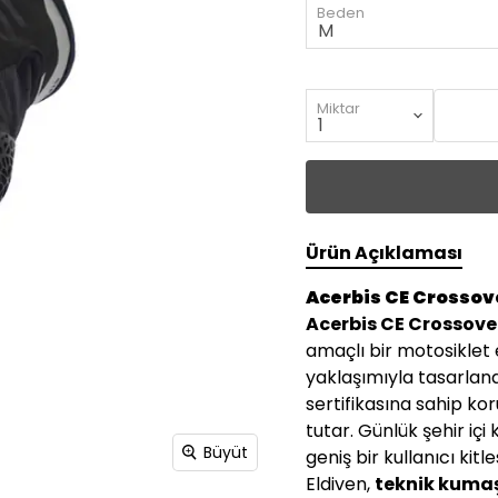
Beden
Miktar
Ürün Açıklaması
Acerbis CE Crossove
Acerbis CE Crossove
amaçlı bir motosiklet e
yaklaşımıyla tasarlan
sertifikasına sahip k
tutar. Günlük şehir iç
Büyüt
geniş bir kullanıcı kitl
Eldiven,
teknik kuma