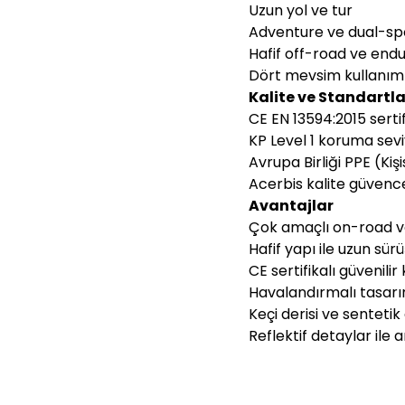
Uzun yol ve tur
Adventure ve dual-sp
Hafif off-road ve end
Dört mevsim kullanım
Kalite ve Standartla
CE EN 13594:2015 sertif
KP Level 1 koruma sevi
Avrupa Birliği PPE (K
Acerbis kalite güvenc
Avantajlar
Çok amaçlı on-road v
Hafif yapı ile uzun sür
CE sertifikalı güvenili
Havalandırmalı tasarım
Keçi derisi ve sentetik
Reflektif detaylar ile 