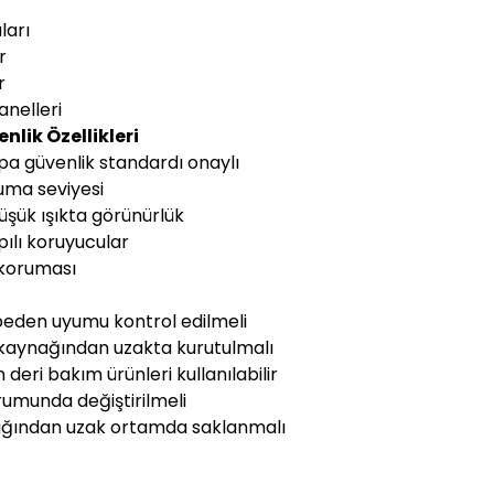
ları
r
r
nelleri
lik Özellikleri
pa güvenlik standardı onaylı
uma seviyesi
düşük ışıkta görünürlük
ılı koruyucular
 koruması
beden uyumu kontrol edilmeli
sı kaynağından uzakta kurutulmalı
n deri bakım ürünleri kullanılabilir
rumunda değiştirilmeli
ışığından uzak ortamda saklanmalı