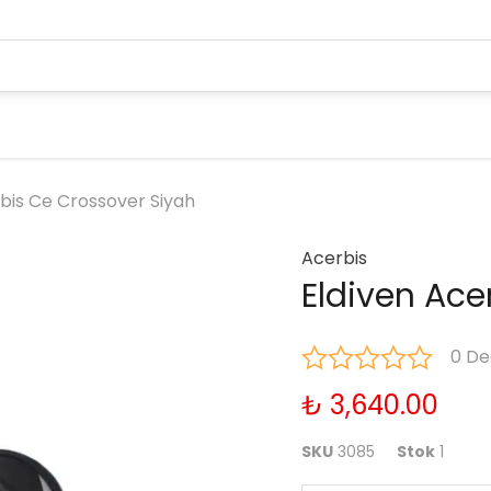
rbis Ce Crossover Siyah
Acerbis
Eldiven Ace
0 De
₺ 3,640.00
SKU
3085
Stok
1