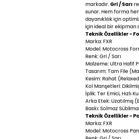
markadır.
Gri / Sarı
re
sunar. Hem forma he
dayanıklılık için optim
için ideal bir ekipman s
Teknik Özellikler - 
Marka: FXR
Model: Motocross Fo
Renk: Gri / Sarı
Malzeme: Ultra Hafif 
Tasarım: Tam File (
Kesim: Rahat (Relaxed
Kol Manşetleri: Dikilmi
İplik: Ter Emici, Hızlı 
Arka Etek: Uzatılmış 
Baskı: Solmaz Süblim
Teknik Özellikler - P
Marka: FXR
Model: Motocross Pan
Renk: Gri / Sarı