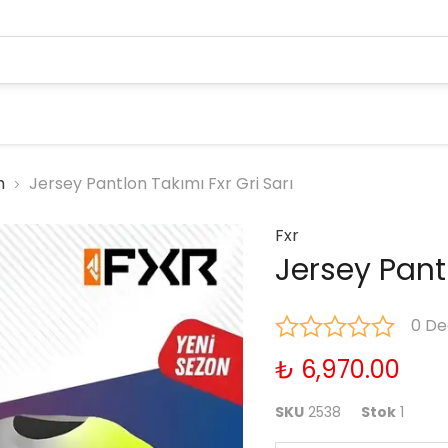
m
Jersey Pantlon Takımı Fxr Gri Sarı
Fxr
Jersey Pantl
0 De
₺ 6,970.00
SKU
2538
Stok
1