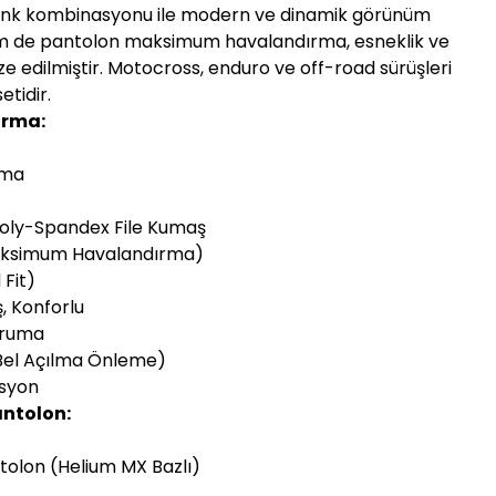
nk kombinasyonu ile modern ve dinamik görünüm
m de pantolon maksimum havalandırma, esneklik ve
ize edilmiştir. Motocross, enduro ve off-road sürüşleri
etidir.
Forma:
rma
Poly-Spandex File Kumaş
Maksimum Havalandırma)
 Fit)
ş, Konforlu
Kuruma
(Bel Açılma Önleme)
asyon
antolon:
tolon (Helium MX Bazlı)