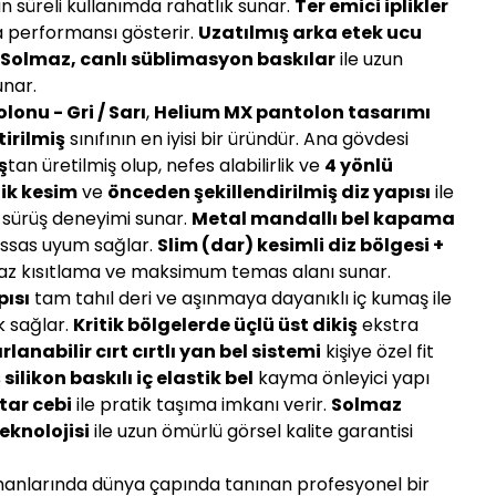
un süreli kullanımda rahatlık sunar.
Ter emici iplikler
a performansı gösterir.
Uzatılmış arka etek ucu
.
Solmaz, canlı süblimasyon baskılar
ile uzun
unar.
onu - Gri / Sarı
,
Helium MX pantolon tasarımı
tirilmiş
sınıfının en iyisi bir üründür. Ana gövdesi
ş
tan üretilmiş olup, nefes alabilirlik ve
4 yönlü
tik kesim
ve
önceden şekillendirilmiş diz yapısı
ile
 sürüş deneyimi sunar.
Metal mandallı bel kapama
ssas uyum sağlar.
Slim (dar) kesimli diz bölgesi +
z kısıtlama ve maksimum temas alanı sunar.
pısı
tam tahıl deri ve aşınmaya dayanıklı iç kumaş ile
k sağlar.
Kritik bölgelerde üçlü üst dikiş
ekstra
rlanabilir cırt cırtlı yan bel sistemi
kişiye özel fit
ilikon baskılı iç elastik bel
kayma önleyici yapı
htar cebi
ile pratik taşıma imkanı verir.
Solmaz
eknolojisi
ile uzun ömürlü görsel kalite garantisi
anlarında dünya çapında tanınan profesyonel bir