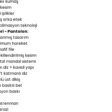
dex kumaş
 kesim
 iplikler
ış arka etek
blimasyon teknoloji
ri - Pantolon:
tlanmış tasarım
simum hareket
afif file
killendirilmiş kesim
al mandal sistemi
diz + kavisli yapı
ft katmanlı diz
ü üst dikiş
 baskılı bel
syon baskı
antrenman
arazi