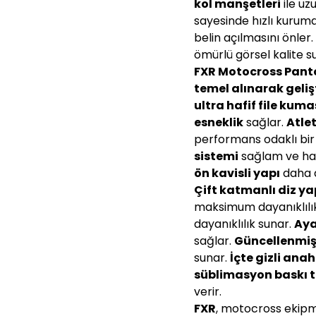
kol manşetleri
ile uz
sayesinde hızlı kurum
belin açılmasını önler
ömürlü görsel kalite s
FXR Motocross Pantol
temel alınarak geliş
ultra hafif file kuma
esneklik
sağlar.
Atle
performans odaklı bir
sistemi
sağlam ve ha
ön kavisli yapı
daha a
Çift katmanlı diz ya
maksimum dayanıklılı
dayanıklılık sunar.
Aya
sağlar.
Güncellenmiş s
sunar.
İçte gizli ana
süblimasyon baskı t
verir.
FXR
, motocross ekipm