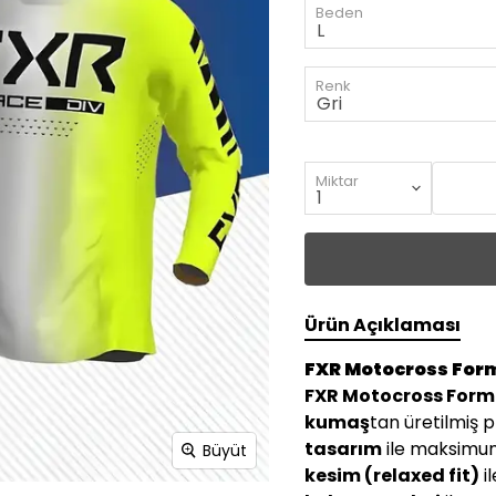
Beden
Renk
Miktar
Ürün Açıklaması
FXR Motocross Forma
FXR Motocross Forma 
kumaş
tan üretilmiş 
tasarım
ile maksimum
Büyüt
kesim (relaxed fit)
i