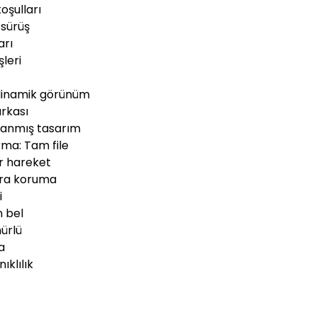
oşulları
 sürüş
arı
şleri
 dinamik görünüm
arkası
tlanmış tasarım
ma: Tam file
r hareket
stra koruma
i
n bel
ürlü
a
ıklılık