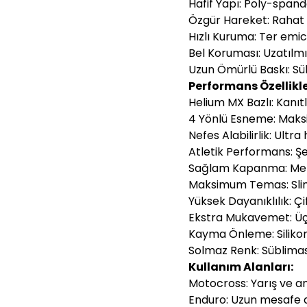
Hafif Yapı: Poly-span
Özgür Hareket: Rahat
Hızlı Kuruma: Ter emici
Bel Koruması: Uzatılm
Uzun Ömürlü Baskı: Sü
Performans Özellikle
Helium MX Bazlı: Kanı
4 Yönlü Esneme: Mak
Nefes Alabilirlik: Ultra h
Atletik Performans: Şe
Sağlam Kapanma: Met
Maksimum Temas: Slim 
Yüksek Dayanıklılık: Çi
Ekstra Mukavemet: Üçl
Kayma Önleme: Silikon
Solmaz Renk: Süblima
Kullanım Alanları:
Motocross: Yarış ve 
Enduro: Uzun mesafe 