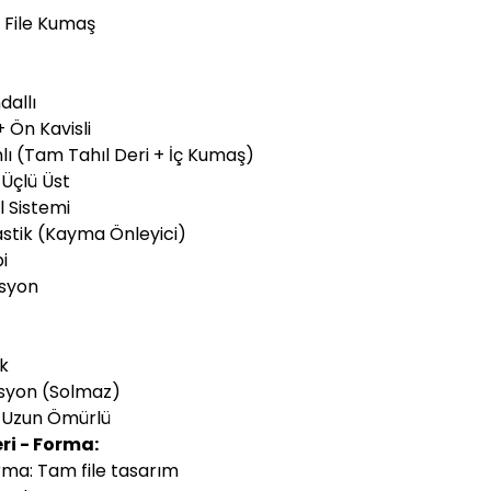
f File Kumaş
dallı
+ Ön Kavisli
nlı (Tam Tahıl Deri + İç Kumaş)
 Üçlü Üst
l Sistemi
Elastik (Kayma Önleyici)
i
asyon
ik
asyon (Solmaz)
e Uzun Ömürlü
ri - Forma:
a: Tam file tasarım