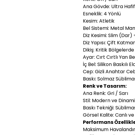
Ana Gövde: Ultra Hafi
Esneklik: 4 Yönlü
Kesim: Atletik
Bel Sistemi: Metal Man
Diz Kesimi: Slim (Dar) 
Diz Yapısı: Çift Katma
Dikiş: Kritik Bölgelerde
Ayar: Cırt Cırtlı Yan Be
İç Bel: Silikon Baskılı 
Cep: Gizli Anahtar Ceb
Baskı: Solmaz Süblim
Renk ve Tasarım:
Ana Renk: Gri / Sarı
Stil: Modern ve Dinam
Baskı Tekniği: Süblim
Görsel Kalite: Canlı v
Performans Özellikle
Maksimum Havalandırm