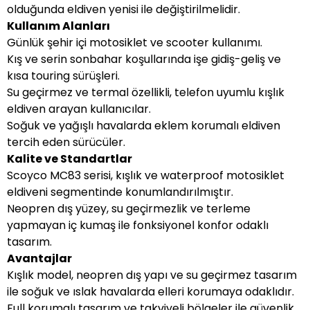
olduğunda eldiven yenisi ile değiştirilmelidir.
Kullanım Alanları
Günlük şehir içi motosiklet ve scooter kullanımı.
Kış ve serin sonbahar koşullarında işe gidiş-geliş ve
kısa touring sürüşleri.
Su geçirmez ve termal özellikli, telefon uyumlu kışlık
eldiven arayan kullanıcılar.
Soğuk ve yağışlı havalarda eklem korumalı eldiven
tercih eden sürücüler.
Kalite ve Standartlar
Scoyco MC83 serisi, kışlık ve waterproof motosiklet
eldiveni segmentinde konumlandırılmıştır.
Neopren dış yüzey, su geçirmezlik ve terleme
yapmayan iç kumaş ile fonksiyonel konfor odaklı
tasarım.
Avantajlar
Kışlık model, neopren dış yapı ve su geçirmez tasarım
ile soğuk ve ıslak havalarda elleri korumaya odaklıdır.
Full korumalı tasarım ve takviyeli bölgeler ile güvenlik