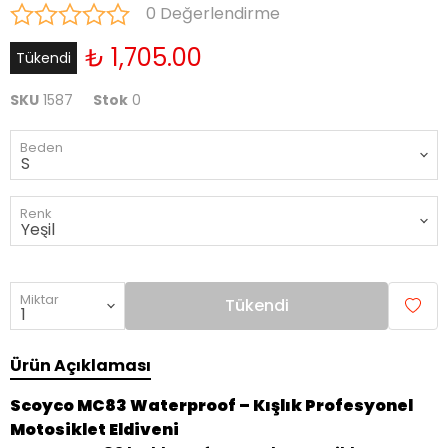
0 Değerlendirme
₺ 1,705.00
Tükendi
SKU
1587
Stok
0
Beden
Renk
Miktar
Tükendi
Ürün Açıklaması
Scoyco MC83 Waterproof – Kışlık Profesyonel
Motosiklet Eldiveni