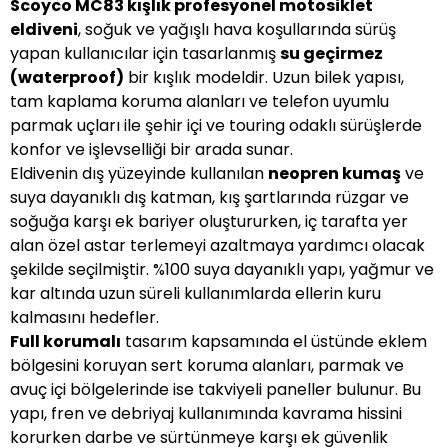
Scoyco MC83 kışlık profesyonel motosiklet
eldiveni
, soğuk ve yağışlı hava koşullarında sürüş
yapan kullanıcılar için tasarlanmış
su geçirmez
(waterproof)
bir kışlık modeldir. Uzun bilek yapısı,
tam kaplama koruma alanları ve telefon uyumlu
parmak uçları ile şehir içi ve touring odaklı sürüşlerde
konfor ve işlevselliği bir arada sunar.
Eldivenin dış yüzeyinde kullanılan
neopren kumaş
ve
suya dayanıklı dış katman, kış şartlarında rüzgar ve
soğuğa karşı ek bariyer oluştururken, iç tarafta yer
alan özel astar terlemeyi azaltmaya yardımcı olacak
şekilde seçilmiştir. %100 suya dayanıklı yapı, yağmur ve
kar altında uzun süreli kullanımlarda ellerin kuru
kalmasını hedefler.
Full korumalı
tasarım kapsamında el üstünde eklem
bölgesini koruyan sert koruma alanları, parmak ve
avuç içi bölgelerinde ise takviyeli paneller bulunur. Bu
yapı, fren ve debriyaj kullanımında kavrama hissini
korurken darbe ve sürtünmeye karşı ek güvenlik