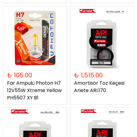
₺ 105.00
₺ 1,515.00
Far Ampulü Photon H7
Amortisör Toz Keçesi
12V55W Xtreme Yellow
Ariete ARI.170
PH5507 XY B1