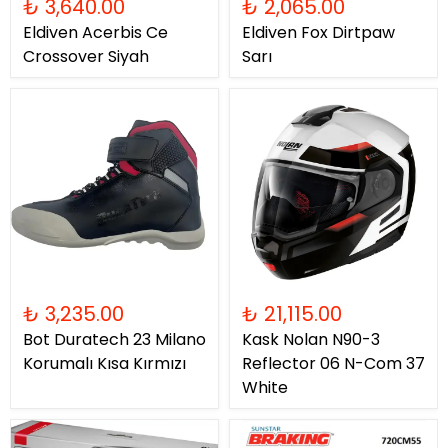
₺ 3,640.00
₺ 2,065.00
Eldiven Acerbis Ce
Eldiven Fox Dirtpaw
Crossover Siyah
Sarı
₺ 3,235.00
₺ 21,115.00
Bot Duratech 23 Milano
Kask Nolan N90-3
Korumalı Kısa Kırmızı
Reflector 06 N-Com 37
White