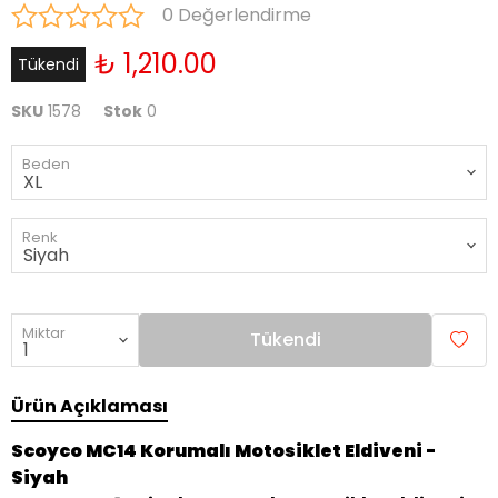
0 Değerlendirme
₺ 1,210.00
Tükendi
SKU
1578
Stok
0
Beden
Renk
Miktar
Tükendi
Ürün Açıklaması
Scoyco MC14 Korumalı Motosiklet Eldiveni -
Siyah