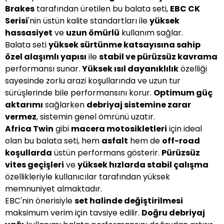
Brakes
tarafından üretilen bu balata seti,
EBC CK
Serisi
'nin üstün kalite standartları ile
yüksek
hassasiyet
ve
uzun ömürlü
kullanım sağlar.
Balata seti
yüksek sürtünme katsayısına sahip
özel alaşımlı yapısı
ile
stabil ve pürüzsüz kavrama
performansı sunar.
Yüksek ısıl dayanıklılık
özelliği
sayesinde zorlu arazi koşullarında ve uzun tur
sürüşlerinde bile performansını korur.
Optimum güç
aktarımı
sağlarken
debriyaj sistemine zarar
vermez
, sistemin genel ömrünü uzatır.
Africa Twin
gibi
macera motosikletleri
için ideal
olan bu balata seti, hem
asfalt
hem de
off-road
koşullarda
üstün performans gösterir.
Pürüzsüz
vites geçişleri
ve
yüksek hızlarda stabil çalışma
özellikleriyle kullanıcılar tarafından yüksek
memnuniyet almaktadır.
EBC'nin önerisiyle
set halinde değiştirilmesi
maksimum verim için tavsiye edilir.
Doğru debriyaj