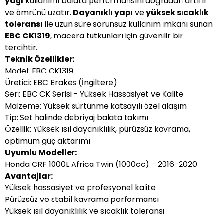
yağı
kullanımı balata performansını doğrudan artırır
ve ömrünü uzatır.
Dayanıklı yapı
ve
yüksek sıcaklık
toleransı
ile uzun süre sorunsuz kullanım imkanı sunan
EBC CK1319
, macera tutkunları için güvenilir bir
tercihtir.
Teknik Özellikler:
Model: EBC CK1319
Üretici: EBC Brakes (İngiltere)
Seri: EBC CK Serisi - Yüksek Hassasiyet ve Kalite
Malzeme: Yüksek sürtünme katsayılı özel alaşım
Tip: Set halinde debriyaj balata takımı
Özellik: Yüksek ısıl dayanıklılık, pürüzsüz kavrama,
optimum güç aktarımı
Uyumlu Modeller:
Honda CRF 1000L Africa Twin (1000cc) - 2016-2020
Avantajlar:
Yüksek hassasiyet ve profesyonel kalite
Pürüzsüz ve stabil kavrama performansı
Yüksek ısıl dayanıklılık ve sıcaklık toleransı