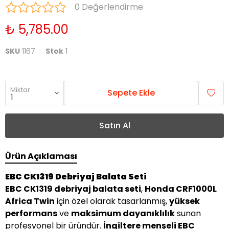
0 Değerlendirme
₺ 5,785.00
SKU
1167
Stok
1
Miktar
Sepete Ekle
Satın Al
Ürün Açıklaması
EBC CK1319 Debriyaj Balata Seti
EBC CK1319 debriyaj balata seti
,
Honda CRF1000L
Africa Twin
için özel olarak tasarlanmış,
yüksek
performans
ve
maksimum dayanıklılık
sunan
profesyonel bir üründür.
İngiltere menşeli EBC