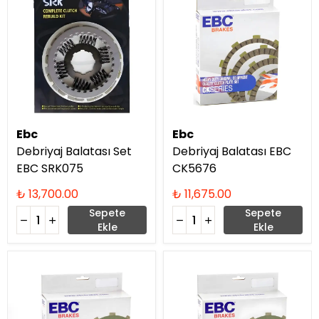
Ebc
Ebc
Debriyaj Balatası Set
Debriyaj Balatası EBC
EBC SRK075
CK5676
₺ 13,700.00
₺ 11,675.00
Sepete
Sepete
Ekle
Ekle