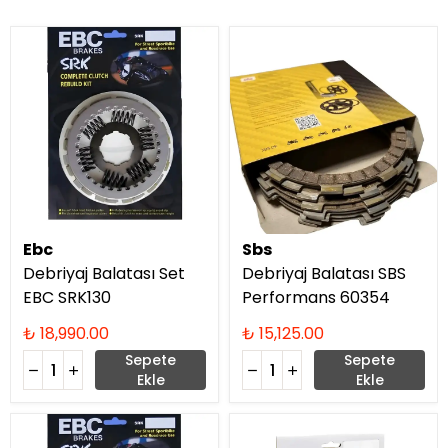
Ebc
Sbs
Debriyaj Balatası Set
Debriyaj Balatası SBS
EBC SRK130
Performans 60354
₺ 18,990.00
₺ 15,125.00
Sepete
Sepete
Ekle
Ekle