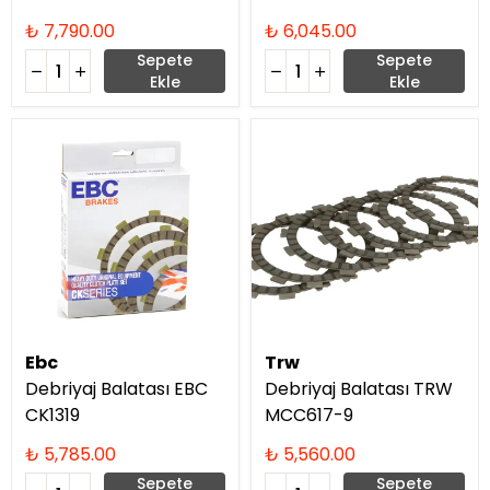
₺ 7,790.00
₺ 6,045.00
Sepete
Sepete
Ekle
Ekle
Ebc
Trw
Debriyaj Balatası EBC
Debriyaj Balatası TRW
CK1319
MCC617-9
₺ 5,785.00
₺ 5,560.00
Sepete
Sepete