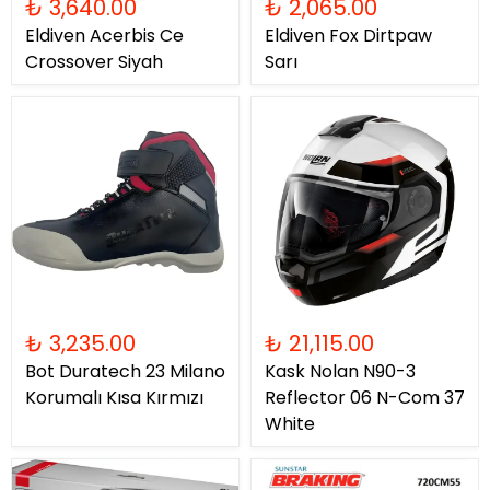
₺ 3,640.00
₺ 2,065.00
Eldiven Acerbis Ce
Eldiven Fox Dirtpaw
Crossover Siyah
Sarı
₺ 3,235.00
₺ 21,115.00
Bot Duratech 23 Milano
Kask Nolan N90-3
Korumalı Kısa Kırmızı
Reflector 06 N-Com 37
White