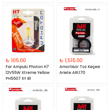
₺ 105.00
₺ 1,515.00
Far Ampulü Photon H7
Amortisör Toz Keçesi
12V55W Xtreme Yellow
Ariete ARI.170
PH5507 XY B1