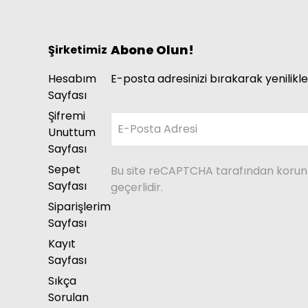
Abone Olun!
Şirketimiz
Hesabım
E-posta adresinizi bırakarak yenilikle
Sayfası
Şifremi
E-Posta Adresi
Unuttum
Sayfası
Sepet
Bu site reCAPTCHA tarafından koru
Sayfası
geçerlidir.
Siparişlerim
Sayfası
Kayıt
Sayfası
Sıkça
Sorulan