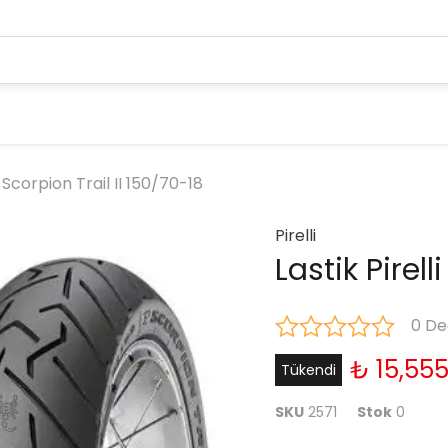
i Scorpion Trail II 150/70-18
Pirelli
Lastik Pirell
0 De
₺ 15,555
Tükendi
SKU
2571
Stok
0