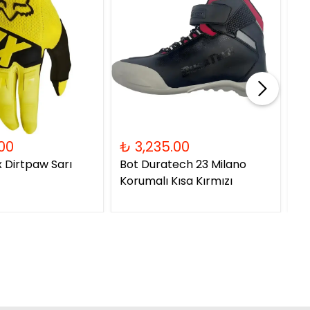
00
₺ 3,235.00
₺ 
x Dirtpaw Sarı
Bot Duratech 23 Milano
Ka
Korumalı Kısa Kırmızı
06