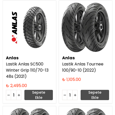
Anlas
Anlas
Lastik Anlas SC500
Lastik Anlas Tournee
Winter Grip 110/70-13
100/90-10 (2022)
48s (2021)
₺ 1,105.00
₺ 2,495.00
Sepete
Sepete
Ekle
Ekle