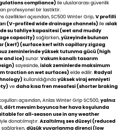
egulations compliance)
ile uluslararası güvenlik
an profesyonel bir lastiktir.
 özellikleri açısından, SC500 Winter Grip,
V profilli
ları (V-profiled wide drainage channels)
ile
ıslak
de su tahliye kapasitesi (wet and muddy
nage capacity)
sağlarken,
yüzeyinde bulunan
ar (kerf) (surface kerf with capillary zigzag
 buz zeminlerinde yüksek tutunma gücü (high
w and ice)
sunar.
Vakum kanallı tasarım
esign)
sayesinde,
islak zeminlerde maksimum
m traction on wet surfaces)
elde edilir.
Radyal
chnology)
kullanıldığında
yüksek viraj emniyeti
ety)
ve
daha kısa fren mesafesi (shorter braking
koşulları açısından, Anlas Winter Grip SC500,
yalnız
il, dört mevsim boyunca her hava koşulunda
itable for all-season use in any weather
yle donatılmıştır.
Azaltılmış ses düzeyi (reduced
r sağlarken,
düşük yuvarlanma direnci (low