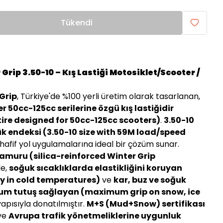
Tükendi
Grip 3.50-10 – Kış Lastiği Motosiklet/Scooter /
Grip
, Türkiye'de %100 yerli üretim olarak tasarlanan,
r 50cc-125cc serilerine özgü kış lastiğidir
tire designed for 50cc-125cc scooters)
.
3.50-10
k endeksi (3.50-10 size with 59M load/speed
ve hafif yol uygulamalarına ideal bir çözüm sunar.
 hamuru (silica-reinforced Winter Grip
de,
soğuk sıcaklıklarda elastikliğini koruyan
ty in cold temperatures)
ve
kar, buz ve soğuk
m tutuş sağlayan (maximum grip on snow, ice
apısıyla donatılmıştır.
M+S (Mud+Snow) sertifikası
ve
Avrupa trafik yönetmeliklerine uygunluk