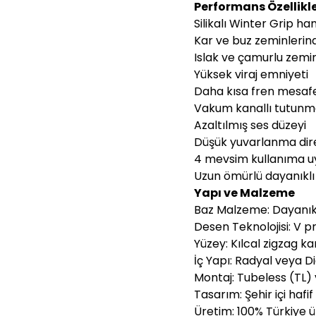
Performans Özellikle
Silikalı Winter Grip h
Kar ve buz zeminleri
Islak ve çamurlu zemin
Yüksek viraj emniyeti
Daha kısa fren mesafe
Vakum kanallı tutunm
Azaltılmış ses düzeyi
Düşük yuvarlanma dire
4 mevsim kullanıma u
Uzun ömürlü dayanıklı
Yapı ve Malzeme
Baz Malzeme: Dayanıkl
Desen Teknolojisi: V pro
Yüzey: Kılcal zigzag ka
İç Yapı: Radyal veya D
Montaj: Tubeless (TL
Tasarım: Şehir içi hafi
Üretim: 100% Türkiye ü