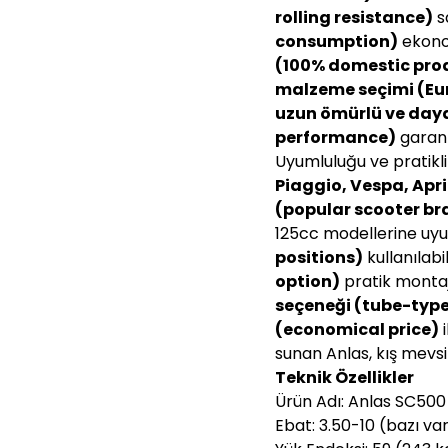
rolling resistance)
s
consumption)
ekono
(100% domestic pro
malzeme seçimi (Eur
uzun ömürlü ve daya
performance)
garant
Uyumluluğu ve pratikli
Piaggio, Vespa, Apri
(popular scooter bra
125cc modellerine uy
positions)
kullanılabil
option)
pratik montaj
seçeneği (tube-type
(economical price)
i
sunan Anlas, kış mevs
Teknik Özellikler
Ürün Adı: Anlas SC500
Ebat: 3.50-10 (bazı va