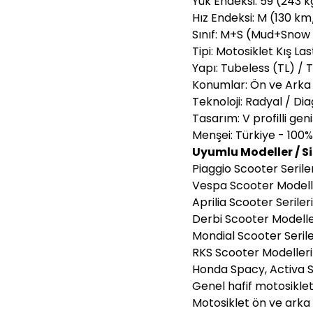
Yük Endeksi: 59 (243 k
Hız Endeksi: M (130 k
Sınıf: M+S (Mud+Snow
Tipi: Motosiklet Kış Las
Yapı: Tubeless (TL) /
Konumlar: Ön ve Arka
Teknoloji: Radyal / Di
Tasarım: V profilli geni
Menşei: Türkiye - 100%
Uyumlu Modeller / S
Piaggio Scooter Seril
Vespa Scooter Modell
Aprilia Scooter Seriler
Derbi Scooter Modelle
Mondial Scooter Serile
RKS Scooter Modelleri
Honda Spacy, Activa 
Genel hafif motosikle
Motosiklet ön ve ark