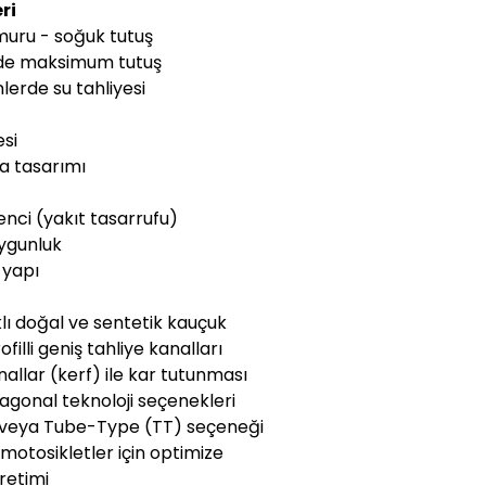
ri
amuru - soğuk tutuş
nde maksimum tutuş
lerde su tahliyesi
si
a tasarımı
nci (yakıt tasarrufu)
ygunluk
 yapı
ı doğal ve sentetik kauçuk
filli geniş tahliye kanalları
nallar (kerf) ile kar tutunması
iagonal teknoloji seçenekleri
) veya Tube-Type (TT) seçeneği
f motosikletler için optimize
retimi