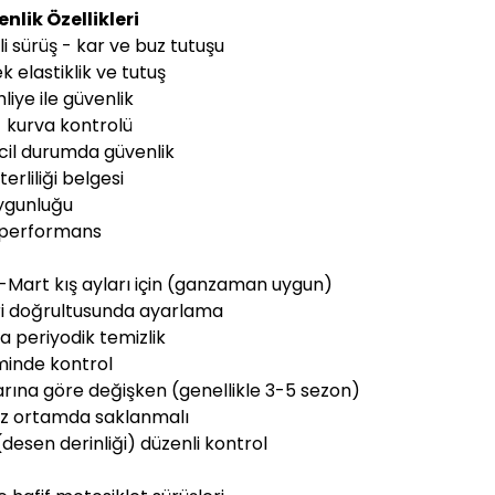
lik Özellikleri
 sürüş - kar ve buz tutuşu
 elastiklik ve tutuş
liye ile güvenlik
- kurva kontrolü
acil durumda güvenlik
terliliği belgesi
uygunluğu
r performans
m-Mart kış ayları için (ganzaman uygun)
eri doğrultusunda ayarlama
da periyodik temizlik
minde kontrol
arına göre değişken (genellikle 3-5 sezon)
iz ortamda saklanmalı
desen derinliği) düzenli kontrol