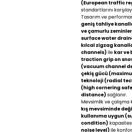
(European traffic r
standartlarını karşılay
Tasarım ve performans
geniş tahliye kanal
ve çamurlu zeminler
surface water drai
kılcal zigzag kanall
channels)
ile
kar ve
traction grip on sno
(vacuum channel d
çekiş gücü (maximu
teknoloji (radial te
(high cornering saf
distance)
sağlanır.
Mevsimlik ve çalışma 
kış mevsiminde değ
kullanıma uygun (su
condition)
kapasitesi
noise level)
ile konfo