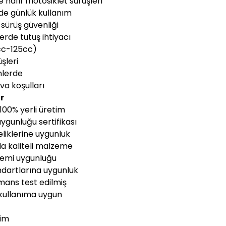
 hafif motosiklet sürüşleri
nde günlük kullanım
 sürüş güvenliği
rde tutuş ihtiyacı
50cc-125cc)
şleri
nlerde
a koşulları
r
100% yerli üretim
gunluğu sertifikası
liklerine uygunluk
a kaliteli malzeme
stemi uygunluğu
andartlarına uygunluk
mans test edilmiş
ullanıma uygun
tim