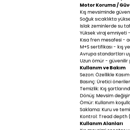
Motor Koruma / Güven
Kış mevsiminde güvenli
Soğuk sıcaklıkta yüksek
Islak zeminlerde su tah
Yüksek viraj emniyeti 
Kısa fren mesafesi - 
M+S sertifikası - kış ye
Avrupa standartları 
Uzun ömür - güvenili
Kullanım ve Bakım
Sezon: Özellikle Kası
Basınç: Üretici öneril
Temizlik: Kış şartların
Dönüş: Mevsim değişi
Ömür: Kullanım koşull
Saklama: Kuru ve tem
Kontrol: Tread depth (
Kullanım Alanları