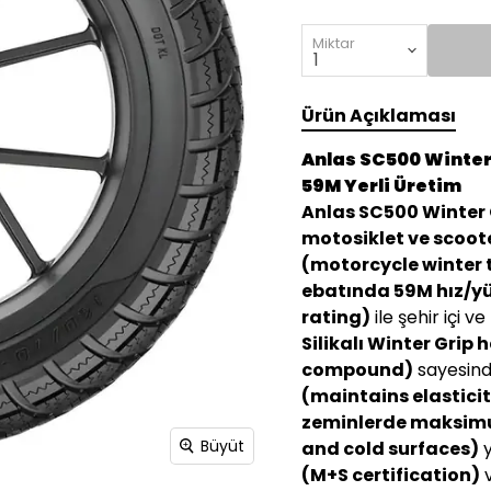
Miktar
Ürün Açıklaması
Anlas SC500 Winter 
59M Yerli Üretim
Anlas SC500 Winter 
motosiklet ve scoote
(motorcycle winter 
ebatında 59M hız/yü
rating)
ile şehir içi 
Silikalı Winter Grip
compound)
sayesin
(maintains elastici
zeminlerde maksimu
Büyüt
and cold surfaces)
y
(M+S certification)