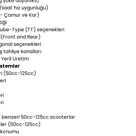
g yüke dayanıklı)
m/saat hız uygunluğu)
 - Çamur ve Kar)
tiği
 Tube-Type (TT) seçenekleri
 (Front and Rear)
agonal seçenekleri
ş tahliye kanalları
 Yerli Üretim
istemler
eri (50cc-125cc)
eri
i
ri
ri
S benzeri 50cc-125cc scooterlar
tler (50cc-125cc)
a konumu