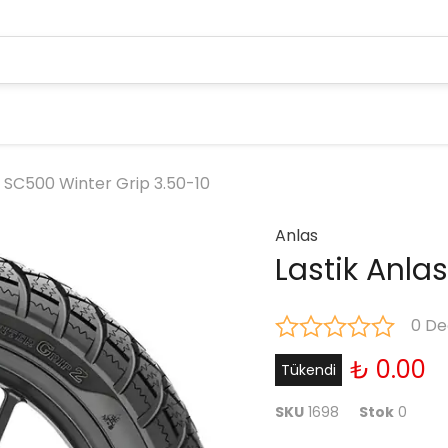
s SC500 Winter Grip 3.50-10
Anlas
Lastik Anla
0 De
₺ 0.00
Tükendi
SKU
1698
Stok
0