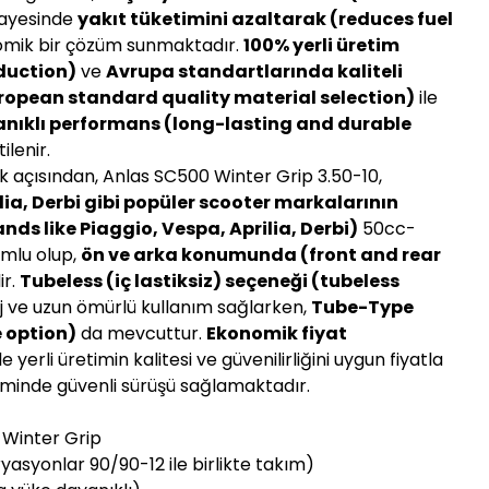
ayesinde
yakıt tüketimini azaltarak (reduces fuel
mik bir çözüm sunmaktadır.
100% yerli üretim
duction)
ve
Avrupa standartlarında kaliteli
opean standard quality material selection)
ile
nıklı performans (long-lasting and durable
ilenir.
k açısından, Anlas SC500 Winter Grip 3.50-10,
lia, Derbi gibi popüler scooter markalarının
nds like Piaggio, Vespa, Aprilia, Derbi)
50cc-
umlu olup,
ön ve arka konumunda (front and rear
ir.
Tubeless (iç lastiksiz) seçeneği (tubeless
 ve uzun ömürlü kullanım sağlarken,
Tube-Type
 option)
da mevcuttur.
Ekonomik fiyat
le yerli üretimin kalitesi ve güvenilirliğini uygun fiyatla
iminde güvenli sürüşü sağlamaktadır.
 Winter Grip
ryasyonlar 90/90-12 ile birlikte takım)