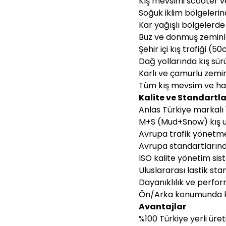
Kış mevsimi scooter ve
Soğuk iklim bölgeleri
Kar yağışlı bölgelerde
Buz ve donmuş zeminle
Şehir içi kış trafiği (
Dağ yollarında kış sürü
Karlı ve çamurlu zemi
Tüm kış mevsim ve hav
Kalite ve Standartla
Anlas Türkiye markalı 
M+S (Mud+Snow) kış uy
Avrupa trafik yönetme
Avrupa standartlarınd
ISO kalite yönetim si
Uluslararası lastik st
Dayanıklılık ve perfor
Ön/Arka konumunda k
Avantajlar
%100 Türkiye yerli üre