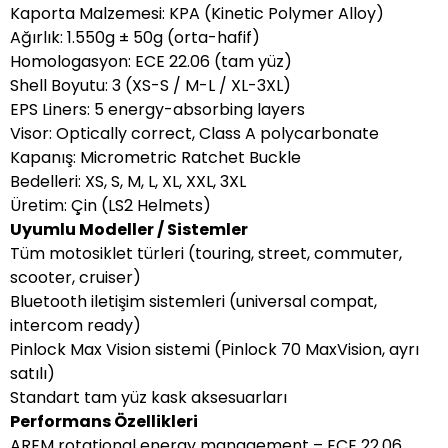
Kaporta Malzemesi: KPA (Kinetic Polymer Alloy)
Ağırlık: 1.550g ± 50g (orta-hafif)
Homologasyon: ECE 22.06 (tam yüz)
Shell Boyutu: 3 (XS-S / M-L / XL-3XL)
EPS Liners: 5 energy-absorbing layers
Visor: Optically correct, Class A polycarbonate
Kapanış: Micrometric Ratchet Buckle
Bedelleri: XS, S, M, L, XL, XXL, 3XL
Üretim: Çin (LS2 Helmets)
Uyumlu Modeller / Sistemler
Tüm motosiklet türleri (touring, street, commuter,
scooter, cruiser)
Bluetooth iletişim sistemleri (universal compat,
intercom ready)
Pinlock Max Vision sistemi (Pinlock 70 MaxVision, ayrı
satılı)
Standart tam yüz kask aksesuarları
Performans Özellikleri
AREM rotational energy management – ECE 22.06