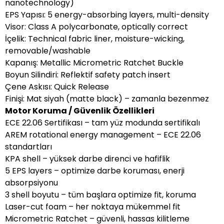
nanotechnology)
EPS Yapısı: 5 energy-absorbing layers, multi-density
Visor: Class A polycarbonate, optically correct
İçelik: Technical fabric liner, moisture-wicking,
removable/washable
Kapanış: Metallic Micrometric Ratchet Buckle
Boyun Silindiri: Reflektif safety patch insert
Çene Askısı: Quick Release
Finişi: Mat siyah (matte black) – zamanla bezenmez
Motor Koruma / Güvenlik Özellikleri
ECE 22.06 Sertifikası – tam yüz modunda sertifikalı
AREM rotational energy management – ECE 22.06
standartları
KPA shell – yüksek darbe direnci ve hafiflik
5 EPS layers – optimize darbe koruması, enerji
absorpsiyonu
3 shell boyutu – tüm başlara optimize fit, koruma
Laser-cut foam – her noktaya mükemmel fit
Micrometric Ratchet – güvenli, hassas kilitleme