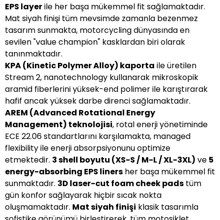
EPS layer
ile her başa mükemmel fit sağlamaktadır.
Mat siyah finişi tüm mevsimde zamanla bezenmez
tasarım sunmakta, motorcycling dünyasında en
sevilen "value champion" kasklardan biri olarak
tanınmaktadır.
KPA (Kinetic Polymer Alloy) kaporta
ile üretilen
Stream 2, nanotechnology kullanarak mikroskopik
aramid fiberlerini yüksek-end polimer ile karıştırarak
hafif ancak yüksek darbe direnci sağlamaktadır.
AREM (Advanced Rotational Energy
Management) teknolojisi
, rotal enerji yönetiminde
ECE 22.06 standartlarını karşılamakta, managed
flexibility ile enerji absorpsiyonunu optimize
etmektedir.
3 shell boyutu (XS-S / M-L / XL-3XL)
ve
5
energy-absorbing EPS liners
her başa mükemmel fit
sunmaktadır.
3D laser-cut foam cheek pads
tüm
gün konfor sağlayarak hiçbir sıcak nokta
oluşmamaktadır.
Mat siyah finişi
klasik tasarımla
sofistike görünümü birleştirerek, tüm motosiklet