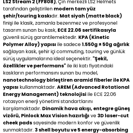
LS2 Stream 2 (FF808)
, Çin merkezli LS2 Helmets
tarafından geliştirilen
modern tam yüz
şehir/touring kaskı
dır.
Mat siyah (matte black)
finişi ile klasik, zamanla bezenmez ve profesyonel
tasarım sunan bu kask,
ECE 22.06 sertifikasıyla
güvenli sürüş garantilemektedir.
KPA (Kinetic
Polymer Alloy) yapısı
ile sadece
1.550g ± 50g ağırlık
sağlayan kask, şehir içi commuting, touring ve günlük
sürüş uygulamalarına ideal seçenektir.
"Şekil,
özellikler ve performans"
ile iki katı fiyatındaki
kaskların performansını sunan bu model,
nanotechnology birleştiren aramid fiberler ile KPA
yapısı
kullanmaktadır.
AREM (Advanced Rotational
Energy Management) teknolojisi
ile ECE 22.06
rotasyon enerji yönetimi standartlarını
karşılamaktadır.
Dinamik hava akışı, entegre güneş
vizörü, Pinlock Max Vision hazırlığı
ve
3D laser-cut
cheek pads
sayesinde modern konfor ve güvenlik
sunmaktadır.
3 shell boyutu ve 5 energy-absorbing