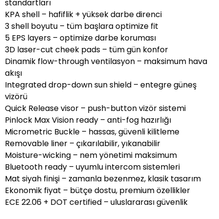
standartları
KPA shell – hafiflik + yüksek darbe direnci
3 shell boyutu – tüm başlara optimize fit
5 EPS layers – optimize darbe koruması
3D laser-cut cheek pads – tüm gün konfor
Dinamik flow-through ventilasyon – maksimum hava
akışı
Integrated drop-down sun shield – entegre güneş
vizörü
Quick Release visor – push-button vizör sistemi
Pinlock Max Vision ready – anti-fog hazırlığı
Micrometric Buckle – hassas, güvenli kilitleme
Removable liner – çıkarılabilir, yıkanabilir
Moisture-wicking – nem yönetimi maksimum
Bluetooth ready – uyumlu intercom sistemleri
Mat siyah finişi – zamanla bezenmez, klasik tasarım
Ekonomik fiyat – bütçe dostu, premium özellikler
ECE 22.06 + DOT certified – uluslararası güvenlik