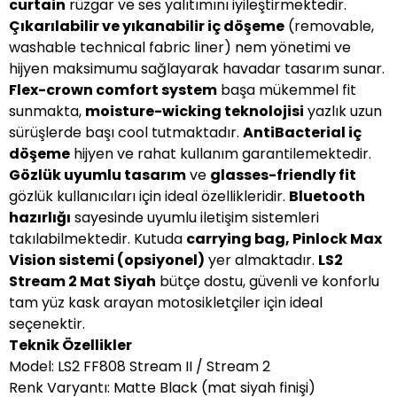
curtain
rüzgar ve ses yalıtımını iyileştirmektedir.
Çıkarılabilir ve yıkanabilir iç döşeme
(removable,
washable technical fabric liner) nem yönetimi ve
hijyen maksimumu sağlayarak havadar tasarım sunar.
Flex-crown comfort system
başa mükemmel fit
sunmakta,
moisture-wicking teknolojisi
yazlık uzun
sürüşlerde başı cool tutmaktadır.
AntiBacterial iç
döşeme
hijyen ve rahat kullanım garantilemektedir.
Gözlük uyumlu tasarım
ve
glasses-friendly fit
gözlük kullanıcıları için ideal özellikleridir.
Bluetooth
hazırlığı
sayesinde uyumlu iletişim sistemleri
takılabilmektedir. Kutuda
carrying bag, Pinlock Max
Vision sistemi (opsiyonel)
yer almaktadır.
LS2
Stream 2 Mat Siyah
bütçe dostu, güvenli ve konforlu
tam yüz kask arayan motosikletçiler için ideal
seçenektir.
Teknik Özellikler
Model: LS2 FF808 Stream II / Stream 2
Renk Varyantı: Matte Black (mat siyah finişi)