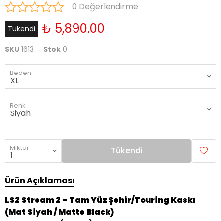
0 Değerlendirme
₺ 5,890.00
Tükendi
SKU
1613
Stok
0
Beden
Renk
Miktar
Tükendi
Ürün Açıklaması
LS2 Stream 2 – Tam Yüz Şehir/Touring Kaskı
(Mat Siyah / Matte Black)