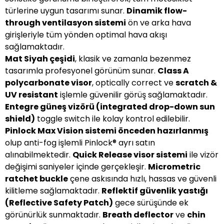
türlerine uygun tasarımı sunar.
Dinamik flow-
through ventilasyon sistemi
ön ve arka hava
girişleriyle tüm yönden optimal hava akışı
sağlamaktadır.
Mat Siyah çeşidi
, klasik ve zamanla bezenmez
tasarımla profesyonel görünüm sunar.
Class A
polycarbonate visor
, optically correct ve
scratch &
UV resistant
işlemle güvenilir görüş sağlamaktadır.
Entegre güneş vizörü (integrated drop-down sun
shield)
toggle switch ile kolay kontrol edilebilir.
Pinlock Max Vision sistemi önceden hazırlanmış
olup anti-fog işlemli Pinlock® ayrı satın
alınabilmektedir.
Quick Release visor sistemi
ile vizör
değişimi saniyeler içinde gerçekleşir.
Micrometric
ratchet buckle
çene askısında hızlı, hassas ve güvenli
kilitleme sağlamaktadır.
Reflektif güvenlik yastığı
(Reflective Safety Patch)
gece sürüşünde ek
görünürlük sunmaktadır.
Breath deflector
ve
chin