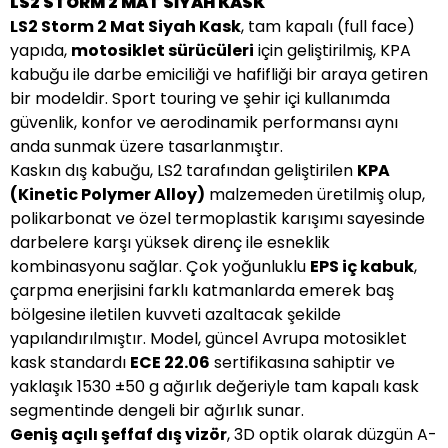
LS2 STORM 2 MAT SİYAH KASK
LS2 Storm 2 Mat Siyah Kask
, tam kapalı (full face)
yapıda,
motosiklet sürücüleri
için geliştirilmiş, KPA
kabuğu ile darbe emiciliği ve hafifliği bir araya getiren
bir modeldir. Sport touring ve şehir içi kullanımda
güvenlik, konfor ve aerodinamik performansı aynı
anda sunmak üzere tasarlanmıştır.
Kaskın dış kabuğu, LS2 tarafından geliştirilen
KPA
(Kinetic Polymer Alloy)
malzemeden üretilmiş olup,
polikarbonat ve özel termoplastik karışımı sayesinde
darbelere karşı yüksek direnç ile esneklik
kombinasyonu sağlar. Çok yoğunluklu
EPS iç kabuk
,
çarpma enerjisini farklı katmanlarda emerek baş
bölgesine iletilen kuvveti azaltacak şekilde
yapılandırılmıştır. Model, güncel Avrupa motosiklet
kask standardı
ECE 22.06
sertifikasına sahiptir ve
yaklaşık 1530 ±50 g ağırlık değeriyle tam kapalı kask
segmentinde dengeli bir ağırlık sunar.
Geniş açılı şeffaf dış vizör
, 3D optik olarak düzgün A-