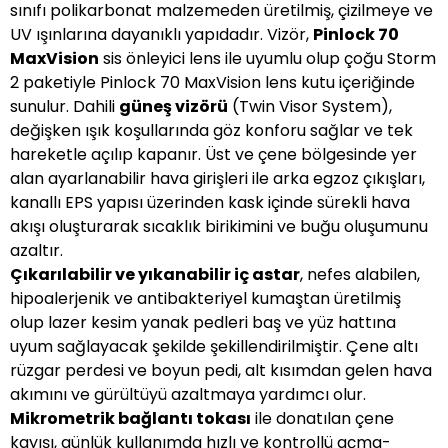
sınıfı polikarbonat malzemeden üretilmiş, çizilmeye ve
UV ışınlarına dayanıklı yapıdadır. Vizör,
Pinlock 70
MaxVision
sis önleyici lens ile uyumlu olup çoğu Storm
2 paketiyle Pinlock 70 MaxVision lens kutu içeriğinde
sunulur. Dahili
güneş vizörü
(Twin Visor System),
değişken ışık koşullarında göz konforu sağlar ve tek
hareketle açılıp kapanır. Üst ve çene bölgesinde yer
alan ayarlanabilir hava girişleri ile arka egzoz çıkışları,
kanallı EPS yapısı üzerinden kask içinde sürekli hava
akışı oluşturarak sıcaklık birikimini ve buğu oluşumunu
azaltır.
Çıkarılabilir ve yıkanabilir iç astar
, nefes alabilen,
hipoalerjenik ve antibakteriyel kumaştan üretilmiş
olup lazer kesim yanak pedleri baş ve yüz hattına
uyum sağlayacak şekilde şekillendirilmiştir. Çene altı
rüzgar perdesi ve boyun pedi, alt kısımdan gelen hava
akımını ve gürültüyü azaltmaya yardımcı olur.
Mikrometrik bağlantı tokası
ile donatılan çene
kayışı, günlük kullanımda hızlı ve kontrollü açma-