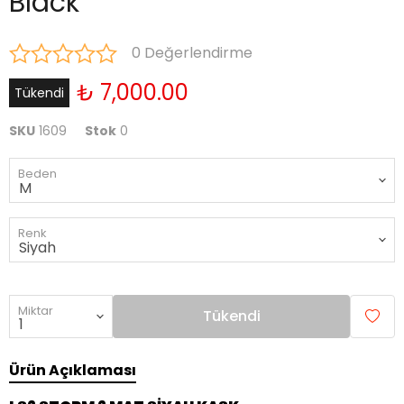
Black
0 Değerlendirme
₺ 7,000.00
Tükendi
SKU
1609
Stok
0
Beden
Renk
Miktar
Tükendi
Ürün Açıklaması