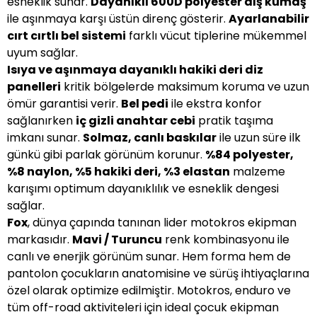
esneklik sunar.
Dayanıklı 600D polyester dış kumaş
ile aşınmaya karşı üstün direnç gösterir.
Ayarlanabilir
cırt cırtlı bel sistemi
farklı vücut tiplerine mükemmel
uyum sağlar.
Isıya ve aşınmaya dayanıklı hakiki deri diz
panelleri
kritik bölgelerde maksimum koruma ve uzun
ömür garantisi verir.
Bel pedi
ile ekstra konfor
sağlanırken
iç gizli anahtar cebi
pratik taşıma
imkanı sunar.
Solmaz, canlı baskılar
ile uzun süre ilk
günkü gibi parlak görünüm korunur.
%84 polyester,
%8 naylon, %5 hakiki deri, %3 elastan
malzeme
karışımı optimum dayanıklılık ve esneklik dengesi
sağlar.
Fox
, dünya çapında tanınan lider motokros ekipman
markasıdır.
Mavi / Turuncu
renk kombinasyonu ile
canlı ve enerjik görünüm sunar. Hem forma hem de
pantolon çocukların anatomisine ve sürüş ihtiyaçlarına
özel olarak optimize edilmiştir. Motokros, enduro ve
tüm off-road aktiviteleri için ideal çocuk ekipman