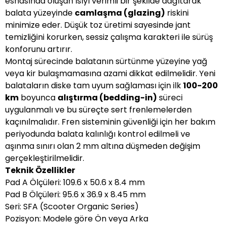
esnasında oluşan ısıyı verimli bir şekilde dağıtarak
balata yüzeyinde
camlaşma (glazing)
riskini
minimize eder. Düşük toz üretimi sayesinde jant
temizliğini korurken, sessiz çalışma karakteri ile sürüş
konforunu artırır.
Montaj sürecinde balatanın sürtünme yüzeyine yağ
veya kir bulaşmamasına azami dikkat edilmelidir. Yeni
balataların diske tam uyum sağlaması için ilk
100-200
km
boyunca
alıştırma (bedding-in)
süreci
uygulanmalı ve bu süreçte sert frenlemelerden
kaçınılmalıdır. Fren sisteminin güvenliği için her bakım
periyodunda balata kalınlığı kontrol edilmeli ve
aşınma sınırı olan 2 mm altına düşmeden değişim
gerçekleştirilmelidir.
Teknik Özellikler
Pad A Ölçüleri: 109.6 x 50.6 x 8.4 mm
Pad B Ölçüleri: 95.6 x 36.9 x 8.45 mm
Seri: SFA (Scooter Organic Series)
Pozisyon: Modele göre Ön veya Arka