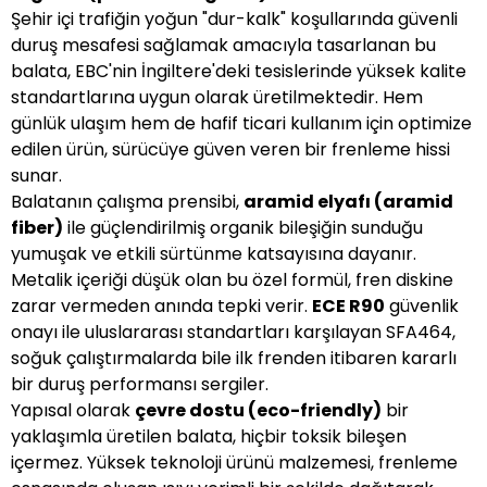
Şehir içi trafiğin yoğun "dur-kalk" koşullarında güvenli
duruş mesafesi sağlamak amacıyla tasarlanan bu
balata, EBC'nin İngiltere'deki tesislerinde yüksek kalite
standartlarına uygun olarak üretilmektedir. Hem
günlük ulaşım hem de hafif ticari kullanım için optimize
edilen ürün, sürücüye güven veren bir frenleme hissi
sunar.
Balatanın çalışma prensibi,
aramid elyafı (aramid
fiber)
ile güçlendirilmiş organik bileşiğin sunduğu
yumuşak ve etkili sürtünme katsayısına dayanır.
Metalik içeriği düşük olan bu özel formül, fren diskine
zarar vermeden anında tepki verir.
ECE R90
güvenlik
onayı ile uluslararası standartları karşılayan SFA464,
soğuk çalıştırmalarda bile ilk frenden itibaren kararlı
bir duruş performansı sergiler.
Yapısal olarak
çevre dostu (eco-friendly)
bir
yaklaşımla üretilen balata, hiçbir toksik bileşen
içermez. Yüksek teknoloji ürünü malzemesi, frenleme