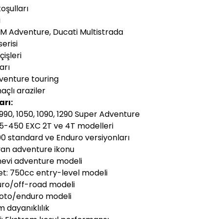
oşulları
i
M Adventure, Ducati Multistrada
erisi
işleri
arı
venture touring
çlı araziler
arı:
990, 1050, 1090, 1290 Super Adventure
125-450 EXC 2T ve 4T modelleri
00 standard ve Enduro versiyonları
lyan adventure ikonu
evi adventure modeli
t: 750cc entry-level modeli
uro/off-road modeli
oto/enduro modeli
m dayanıklılık