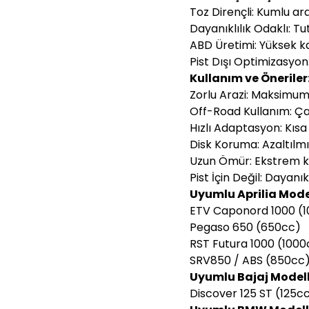
Toz Dirençli: Kumlu a
Dayanıklılık Odaklı: Tu
ABD Üretimi: Yüksek ka
Pist Dışı Optimizasyon
Kullanım ve Öneriler
Zorlu Arazi: Maksimum 
Off-Road Kullanım: Çam
Hızlı Adaptasyon: Kısa
Disk Koruma: Azaltılm
Uzun Ömür: Ekstrem ko
Pist İçin Değil: Dayanıkl
Uyumlu Aprilia Model
ETV Caponord 1000 (
Pegaso 650 (650cc)
RST Futura 1000 (1000
SRV850 / ABS (850cc
Uyumlu Bajaj Modell
Discover 125 ST (125c