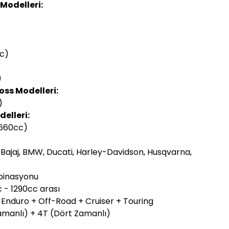
Modelleri:
c)
)
ss Modelleri:
)
elleri:
(660cc)
a, Bajaj, BMW, Ducati, Harley-Davidson, Husqvarna,
binasyonu
 - 1290cc arası
 Enduro + Off-Road + Cruiser + Touring
 Zamanlı) + 4T (Dört Zamanlı)