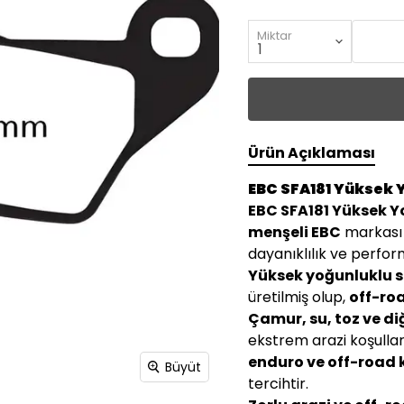
Miktar
Ürün Açıklaması
EBC SFA181 Yüksek Y
EBC SFA181 Yüksek Y
menşeli EBC
markası
dayanıklılık ve perform
Yüksek yoğunluklu si
üretilmiş olup,
off-ro
Çamur, su, toz ve di
ekstrem arazi koşull
enduro ve off-road 
Büyüt
tercihtir.