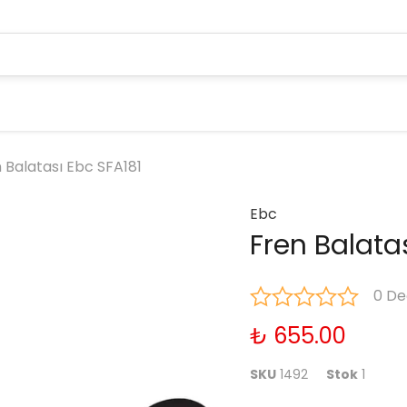
 Balatası Ebc SFA181
Ebc
Fren Balata
0 De
₺ 655.00
SKU
1492
Stok
1