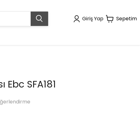
Giriş Yap
Sepetim
sı Ebc SFA181
ğerlendirme