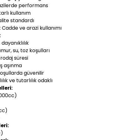
razilerde performans
tarlı kullanım
lite standardı
: Cadde ve arazi kullanımı
:
dayanıklılık
ur, su, toz koşulları
 rodaj süresi
ış aşınma
şullarda güvenilir
ılık ve tutarlılık odaklı
leri:
1000cc)
cc)
)
eri:
c)