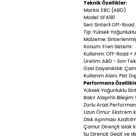
Teknik Özellikler:
Marka: EBC (ABD)
Model: SFA181
Seri: Sinterli Off-Road
Tip: Yüksek Yoğunluklu 
Malzeme: Sinterlenmiş 
Konum: Fren Sistemi
Kullanım: Off-Road +
Üretim: ABD - Son Tekn
Özel Dayanıklılık: Çamu
Kullanım Alanı: Pist Dış
Performans Özellikle
Yüksek Yoğunluklu Sint
Bakır Alaşımlı Bileşim
Zorlu Arazi Performans
Uzun Ömür: Ekstrem k
Disk Aşınması Azaltıl
Çamur Dirençli: Islak k
Su Dirençli: Geçit ve d