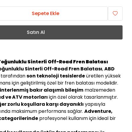
Sepete Ekle
Satın Al
oğunluklu Sinterli Off-Road Fren Balatası
oğunluklu Sinterli Off-Road Fren Balatası
,
ABD
 tarafından
son teknoloji tesislerde
üretilen yüksek
ans için geliştirilmiş özel bir fren balatası modelidir.
nterlenmiş bakır alaşımlı bileşim
malzemeden
ad ve ATV motorları
için özel olarak tasarlanmıştır.
ğer zorlu koşullara karşı dayanıklı
yapısıyla
arında maksimum performans sağlar.
Adventure,
kategorilerinde
profesyonel kullanım için ideal bir