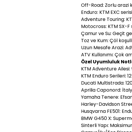
Off-Road: Zorlu arazi k
Enduro: KTM EXC seris
Adventure Touring: KT
Motocross: KTM SX-F s
Çamur ve Su: Geçit geç
Toz ve Kum: Çöl koşull
Uzun Mesafe Arazi: Ad
ATV Kullanımı: Çok ama
Özel Uyumluluk Notl
KTM Adventure Ailesi: 
KTM Enduro Serileri: 
Ducati Multistrada: 12
Aprilia Caponord: İta
Yamaha Tenere: Efsan
Harley-Davidson Stree
Husqvarna FE501: End
BMW G450 X: Superm
Sinterli Yapı: Maksimu