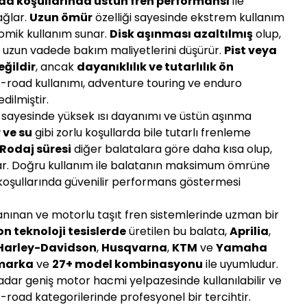
oad koşullarında üstün fren performansı
ile
ğlar.
Uzun ömür
özelliği sayesinde ekstrem kullanım
nomik kullanım sunar.
Disk aşınması azaltılmış
olup,
ve uzun vadede bakım maliyetlerini düşürür.
Pist veya
eğildir
, ancak
dayanıklılık ve tutarlılık ön
ff-road kullanımı, adventure touring ve enduro
edilmiştir.
sayesinde yüksek ısı dayanımı ve üstün aşınma
ve su
gibi zorlu koşullarda bile tutarlı frenleme
Rodaj süresi
diğer balatalara göre daha kısa olup,
ar. Doğru kullanım ile balatanın maksimum ömrüne
koşullarında güvenilir performans göstermesi
anınan ve motorlu taşıt fren sistemlerinde uzman bir
n teknoloji tesislerde
üretilen bu balata,
Aprilia
,
Harley-Davidson
,
Husqvarna
,
KTM
ve
Yamaha
 marka
ve
27+ model kombinasyonu
ile uyumludur.
adar geniş motor hacmi yelpazesinde kullanılabilir ve
-road kategorilerinde profesyonel bir tercihtir.