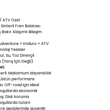
 / ATV Özel
Sinterli Fren Balatası
Bakır Alaşımlı Bileşim
 Adventure + Enduro + ATV
oloji Tesisler
r, Su, Toz Dirençli
ı (Yarış İçin Değil)
ri:
erli: Maksimum dayanıklılık
: Üstün performans
ı: Off-road için ideal
oşullarda ekonomik
mış: Disk koruma
oşullarda tutarlı
ere geçişlerinde güvenilir