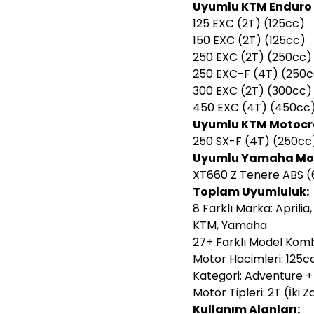
Uyumlu KTM Enduro 
125 EXC (2T) (125cc)
150 EXC (2T) (125cc)
250 EXC (2T) (250cc)
250 EXC-F (4T) (250c
300 EXC (2T) (300cc)
450 EXC (4T) (450cc
Uyumlu KTM Motocro
250 SX-F (4T) (250cc
Uyumlu Yamaha Mod
XT660 Z Tenere ABS 
Toplam Uyumluluk:
8 Farklı Marka: Aprili
KTM, Yamaha
27+ Farklı Model Kom
Motor Hacimleri: 125cc
Kategori: Adventure +
Motor Tipleri: 2T (İki
Kullanım Alanları: