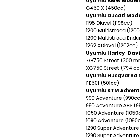
Uyumlu BMW Modelle
G450 X (450cc)
Uyumlu Ducati Model
1198 Diavel (1198cc)
1200 Multistrada (120
1200 Multistrada Endu
1262 XDiavel (1262cc)
Uyumlu Harley-Davi
XG750 Street (300 mm
XG750 Street (794 cc
Uyumlu Husqvarna M
FE501 (501cc)
Uyumlu KTM Adventu
990 Adventure (990c
990 Adventure ABS (9
1050 Adventure (1050
1090 Adventure (1090
1290 Super Adventure
1290 Super Adventure