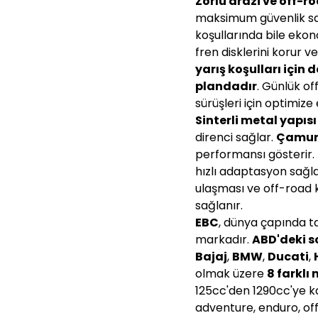
Zorlu arazi ve off-r
maksimum güvenlik sa
koşullarında bile eko
fren disklerini korur 
yarış koşulları için d
plandadır
. Günlük o
sürüşleri için optimize 
Sinterli metal yapısı
direnci sağlar.
Çamur 
performansı gösterir.
hızlı adaptasyon sağl
ulaşması ve off-road 
sağlanır.
EBC
, dünya çapında t
markadır.
ABD'deki so
Bajaj
,
BMW
,
Ducati
,
olmak üzere
8 farklı
125cc'den 1290cc'ye k
adventure, enduro, off