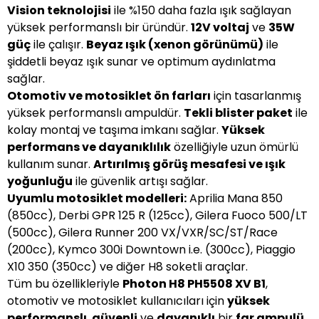
Vision teknolojisi
ile %150 daha fazla ışık sağlayan
yüksek performanslı bir üründür.
12V voltaj
ve
35W
güç
ile çalışır.
Beyaz ışık (xenon görünümü)
ile
şiddetli beyaz ışık sunar ve optimum aydınlatma
sağlar.
Otomotiv ve motosiklet ön farları
için tasarlanmış
yüksek performanslı ampuldür.
Tekli blister paket
ile
kolay montaj ve taşıma imkanı sağlar.
Yüksek
performans ve dayanıklılık
özelliğiyle uzun ömürlü
kullanım sunar.
Artırılmış görüş mesafesi ve ışık
yoğunluğu
ile güvenlik artışı sağlar.
Uyumlu motosiklet modelleri:
Aprilia Mana 850
(850cc), Derbi GPR 125 R (125cc), Gilera Fuoco 500/LT
(500cc), Gilera Runner 200 VX/VXR/SC/ST/Race
(200cc), Kymco 300i Downtown i.e. (300cc), Piaggio
X10 350 (350cc) ve diğer H8 soketli araçlar.
Tüm bu özellikleriyle
Photon H8 PH5508 XV B1
,
otomotiv ve motosiklet kullanıcıları için
yüksek
performanslı
,
güvenli
ve
dayanıklı
bir
far ampulü