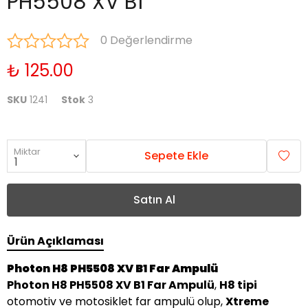
PH5508 XV B1
0 Değerlendirme
₺ 125.00
SKU
1241
Stok
3
Miktar
Sepete Ekle
Satın Al
Ürün Açıklaması
Photon H8 PH5508 XV B1 Far Ampulü
Photon H8 PH5508 XV B1 Far Ampulü
,
H8 tipi
otomotiv ve motosiklet far ampulü olup,
Xtreme