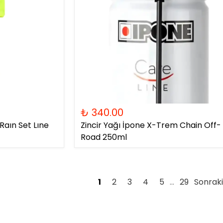
₺ 340.00
aın Set Lıne
Zincir Yağı İpone X-Trem Chain Off-
Road 250ml
1
2
3
4
5
29
Sonraki