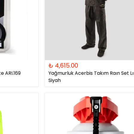
₺ 4,615.00
e ARI.169
Yağmurluk Acerbis Takım Raın Set L
Siyah