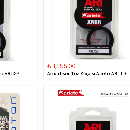
₺ 1,355.00
e ARI.138
Amortisör Toz Keçesi Ariete ARI.153