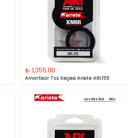
₺ 1,355.00
Amortisör Toz Keçesi Ariete ARI.155