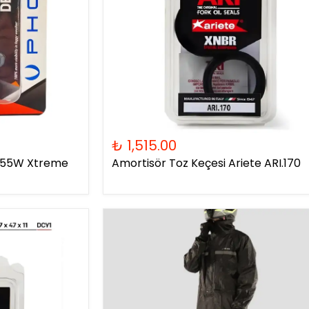
₺ 1,515.00
2V55W Xtreme
Amortisör Toz Keçesi Ariete ARI.170