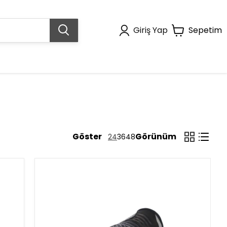
Giriş Yap
Sepetim
Göster
Görünüm
24
36
48