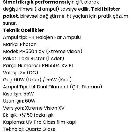
Simetrik ışık performansı
için çift olarak
değiştirilmesi (iki ampul) tavsiye edilir.
Tekli blister
paket
, bireysel değiştirme ihtiyaçları için pratik çözüm
sunar.
Teknik Özellikler
Ampul tipi: H4 Halojen Far Ampulu
Marka: Photon
Model: PH5504 XV (Xtreme Vision)
Paket: Tekli Blister (1 Adet)
Parça Numarası: PH5504 XV B1
Voltaj: 12V (DC)
Güç: 60W (Uzun) / 55W (Kısa)
Ampul Tipi: H4 Dual Filament (Çift Filaman)
Kısa Işın: 55W
Uzun Işın: 60W
Versiyon: Xtreme Vision XV
Ek Işık: +%150 fazla ışık
Kaplama: UV Pro Glass film kaplı
Teknoloji: Quartz Glass