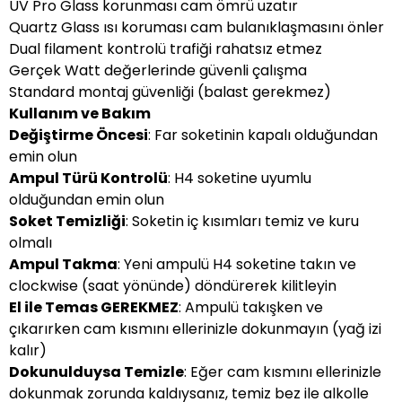
UV Pro Glass korunması cam ömrü uzatır
Quartz Glass ısı koruması cam bulanıklaşmasını önler
Dual filament kontrolü trafiği rahatsız etmez
Gerçek Watt değerlerinde güvenli çalışma
Standard montaj güvenliği (balast gerekmez)
Kullanım ve Bakım
Değiştirme Öncesi
: Far soketinin kapalı olduğundan
emin olun
Ampul Türü Kontrolü
: H4 soketine uyumlu
olduğundan emin olun
Soket Temizliği
: Soketin iç kısımları temiz ve kuru
olmalı
Ampul Takma
: Yeni ampulü H4 soketine takın ve
clockwise (saat yönünde) döndürerek kilitleyin
El ile Temas GEREKMEZ
: Ampulü takışken ve
çıkarırken cam kısmını ellerinizle dokunmayın (yağ izi
kalır)
Dokunulduysa Temizle
: Eğer cam kısmını ellerinizle
dokunmak zorunda kaldıysanız, temiz bez ile alkolle