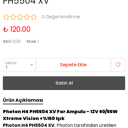
PH5504 XV
0 Değerlendirme
₺ 120.00
SKU
1239
Stok
1
Miktar
Sepete Ekle
Satın Al
Ürün Açıklaması
Photon H4 PH5504 XV Far Ampulu – 12V 60/55W
Xtreme Vision +%150 Işık
Photon H4 PH5504 XV
, Photon tarafından üretilen