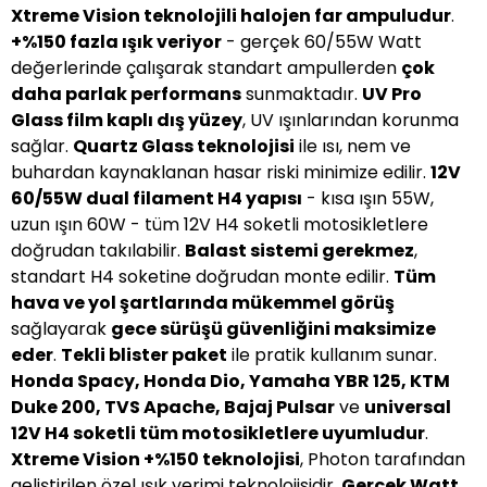
Xtreme Vision teknolojili halojen far ampuludur
.
+%150 fazla ışık veriyor
- gerçek 60/55W Watt
değerlerinde çalışarak standart ampullerden
çok
daha parlak performans
sunmaktadır.
UV Pro
Glass film kaplı dış yüzey
, UV ışınlarından korunma
sağlar.
Quartz Glass teknolojisi
ile ısı, nem ve
buhardan kaynaklanan hasar riski minimize edilir.
12V
60/55W dual filament H4 yapısı
- kısa ışın 55W,
uzun ışın 60W - tüm 12V H4 soketli motosikletlere
doğrudan takılabilir.
Balast sistemi gerekmez
,
standart H4 soketine doğrudan monte edilir.
Tüm
hava ve yol şartlarında mükemmel görüş
sağlayarak
gece sürüşü güvenliğini maksimize
eder
.
Tekli blister paket
ile pratik kullanım sunar.
Honda Spacy, Honda Dio, Yamaha YBR 125, KTM
Duke 200, TVS Apache, Bajaj Pulsar
ve
universal
12V H4 soketli tüm motosikletlere uyumludur
.
Xtreme Vision +%150 teknolojisi
, Photon tarafından
geliştirilen özel ışık verimi teknolojisidir.
Gerçek Watt