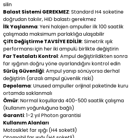
silin
Balast Sistemi GEREKMEZ
: Standard H4 soketine
doğrudan takılır, HID balastı gerekmez
İlk Yaşlanma
: Yeni halojen ampuller ilk 100 saatlik
çalışmada maksimum parlaklığa ulaşabilir
Çift Değiştirme TAVSİYE EDİLİR
: Simetrik ışık
performansı için her iki ampulü birlikte değiştirin
Far Testalatı Kontrol
: Ampul değiştirildikten sonra
far ışığının doğru yöne ayarlandığını kontrol edin
Sürüş Güvenliği
: Ampul yanıp sönüyorsa derhal
değiştirin (arızalı ampul güvenlik riski)
Depolama
: Unused ampuller orijinal paketinde kuru
ortamda saklanmalı
Ömür
: Normal koşullarda 400-500 saatlik çalışma
(kullanım yoğunluğuna bağlı)
Garanti
: 1-2 yıl Photon garantisi
Kullanım Alanları
Motosiklet far ışığı (H4 soketli)
Otomobil far ışığı (H4 soketli)