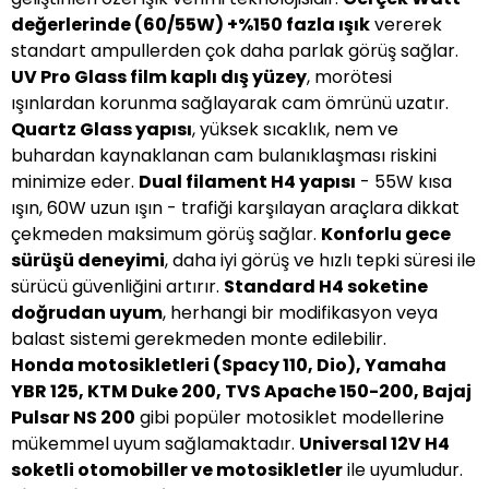
değerlerinde (60/55W) +%150 fazla ışık
vererek
standart ampullerden çok daha parlak görüş sağlar.
UV Pro Glass film kaplı dış yüzey
, morötesi
ışınlardan korunma sağlayarak cam ömrünü uzatır.
Quartz Glass yapısı
, yüksek sıcaklık, nem ve
buhardan kaynaklanan cam bulanıklaşması riskini
minimize eder.
Dual filament H4 yapısı
- 55W kısa
ışın, 60W uzun ışın - trafiği karşılayan araçlara dikkat
çekmeden maksimum görüş sağlar.
Konforlu gece
sürüşü deneyimi
, daha iyi görüş ve hızlı tepki süresi ile
sürücü güvenliğini artırır.
Standard H4 soketine
doğrudan uyum
, herhangi bir modifikasyon veya
balast sistemi gerekmeden monte edilebilir.
Honda motosikletleri (Spacy 110, Dio), Yamaha
YBR 125, KTM Duke 200, TVS Apache 150-200, Bajaj
Pulsar NS 200
gibi popüler motosiklet modellerine
mükemmel uyum sağlamaktadır.
Universal 12V H4
soketli otomobiller ve motosikletler
ile uyumludur.