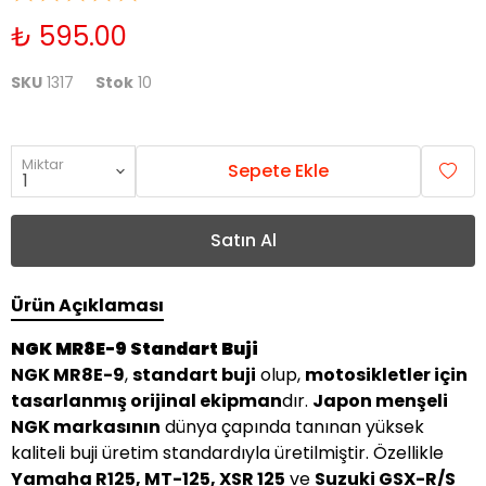
₺ 595.00
SKU
1317
Stok
10
Miktar
Sepete Ekle
Satın Al
Ürün Açıklaması
NGK MR8E-9 Standart Buji
NGK MR8E-9
,
standart buji
olup,
motosikletler için
tasarlanmış orijinal ekipman
dır.
Japon menşeli
NGK markasının
dünya çapında tanınan yüksek
kaliteli buji üretim standardıyla üretilmiştir. Özellikle
Yamaha R125, MT-125, XSR 125
ve
Suzuki GSX-R/S