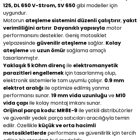
125, DL 650 V-Strom, SV 650
gibi modeller için
uygundur.
Motorun
ateşleme sistemini düzenli çalıştırır
,
yakıt
verimliliğini artırır
.
Dayanıklı yapısıyla
motor
performansını destekler. Geniş motosiklet
yelpazesinde
güvenilir ateşleme
sağlar.
Kolay
ateşleme
ve
uzun ömür
sağlama amaçlı
tasarlanmıştır.
Yaklaşık 5 kOhm direnç
ile
elektromanyetik
parazitleri engellemek
için tasarlanmış olup,
elektronik sistemlerle tam uyumlu çalışır.
0.9 mm
elektrot aralığı
ile optimize edilmiş yanma
performansı sunar.
19 mm vida uzunluğu
ve
M10
vida çapı
ile kolay montaj imkanı sunar.
Orijinal parça kodu: MR8E-9
ile yetkili distribütörler
ve güvenilir yedek parça satıcıları aracılığıyla temin
edilir. Özellikle
küçük ve orta hacimli
motosikletlerde
performans ve güvenilirlik için tercih