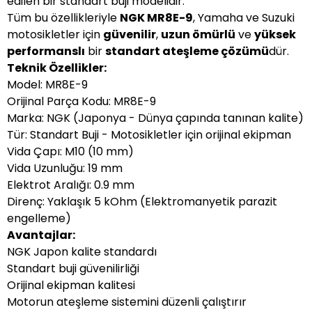
edilen bir standart buji modelidir.
Tüm bu özellikleriyle
NGK MR8E-9
, Yamaha ve Suzuki
motosikletler için
güvenilir
,
uzun ömürlü
ve
yüksek
performanslı
bir
standart ateşleme çözümü
dür.
Teknik Özellikler:
Model: MR8E-9
Orijinal Parça Kodu: MR8E-9
Marka: NGK (Japonya - Dünya çapında tanınan kalite)
Tür: Standart Buji - Motosikletler için orijinal ekipman
Vida Çapı: M10 (10 mm)
Vida Uzunluğu: 19 mm
Elektrot Aralığı: 0.9 mm
Direnç: Yaklaşık 5 kOhm (Elektromanyetik parazit
engelleme)
Avantajlar:
NGK Japon kalite standardı
Standart buji güvenilirliği
Orijinal ekipman kalitesi
Motorun ateşleme sistemini düzenli çalıştırır