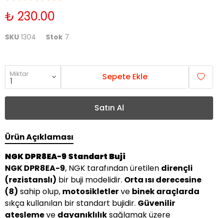
₺ 230.00
SKU
1304
Stok
7
Miktar
Sepete Ekle
Satın Al
Ürün Açıklaması
NGK DPR8EA-9 Standart Buji
NGK DPR8EA-9
, NGK tarafından üretilen
dirençli
(rezistanslı)
bir buji modelidir.
Orta ısı derecesine
(8)
sahip olup,
motosikletler
ve
binek araçlarda
sıkça kullanılan bir standart bujidir.
Güvenilir
ateşleme
ve
dayanıklılık
sağlamak üzere