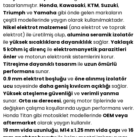
tasarlanmıştır.
Honda
,
Kawasaki
,
KTM
,
Suzuki
,
Triumph
ve
Yamaha
gibi önde gelen markaların
çeşitli modellerinde yaygın olarak kullanılmaktadır.
Nikel elektrot malzemesi
(ana elektrot ve toprak
elektrot) ile üretilmiş olup,
alumina seramik izolatör
ile
yüksek sıcaklıklara dayanıklılık
sağlar.
Yaklaşık
5 kOhm iç direnç
ile
elektromanyetik parazitleri
önler
ve motorun elektronik sistemlerini korur.
Titreşime dayanıklı tasarım
ile
uzun ömürlü
performans
sunar.
0.9 mm elektrot boşluğu
ve
öne alınmış izolatör
ucu
sayesinde
daha geniş kıvılcım açıklığı
sağlar.
Yüksek ateşleme güvenliği
ve
verimli yanma
sunar.
Orta ısı derecesi
, geniş motor tiplerinde ve
değişken çalışma koşullarında uygun performans verir.
Honda Titan gibi motosiklet modellerinde
OEM veya
aftermarket
olarak yaygın kullanılır.
19 mm vida uzunluğu
,
M14 x 1.25 mm vida çapı
ve
16