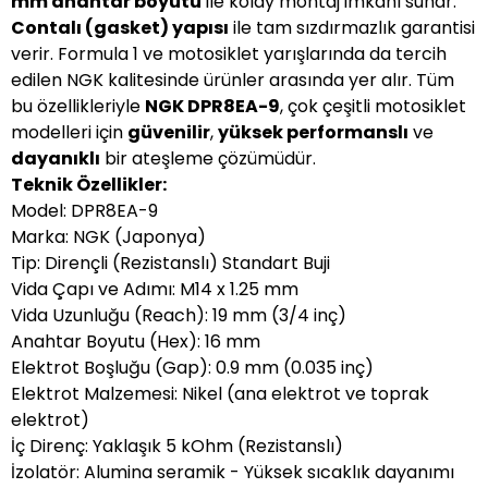
mm anahtar boyutu
ile kolay montaj imkanı sunar.
Contalı (gasket) yapısı
ile tam sızdırmazlık garantisi
verir. Formula 1 ve motosiklet yarışlarında da tercih
edilen NGK kalitesinde ürünler arasında yer alır. Tüm
bu özellikleriyle
NGK DPR8EA-9
, çok çeşitli motosiklet
modelleri için
güvenilir
,
yüksek performanslı
ve
dayanıklı
bir ateşleme çözümüdür.
Teknik Özellikler:
Model: DPR8EA-9
Marka: NGK (Japonya)
Tip: Dirençli (Rezistanslı) Standart Buji
Vida Çapı ve Adımı: M14 x 1.25 mm
Vida Uzunluğu (Reach): 19 mm (3/4 inç)
Anahtar Boyutu (Hex): 16 mm
Elektrot Boşluğu (Gap): 0.9 mm (0.035 inç)
Elektrot Malzemesi: Nikel (ana elektrot ve toprak
elektrot)
İç Direnç: Yaklaşık 5 kOhm (Rezistanslı)
İzolatör: Alumina seramik - Yüksek sıcaklık dayanımı