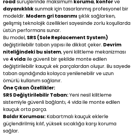
road
sürüşlerinde maksimum
koruma
,
konfor
ve
dayanıklılık
sunmak için tasarlanmış profesyonel bir
modeldir.
Modern gri tasarımı
şıklık sağlarken,
gelişmiş teknolojik özellikleri sayesinde zorlu koşullarda
üstün performans sunar.
Bu model,
SRS (Sole Replacement System)
değiştirilebilir taban yapısı ile dikkat çeker.
Devrim
niteliğindeki bu sistem
, yeni kilitleme mekanizması
ve
4 vida
ile güvenli bir şekilde monte edilen
değiştirilebilir kauçuk ek parçalardan oluşur. Bu sayede
taban aşındığında kolayca yenilenebilir ve uzun
ömürlü kullanım sağlanır.
Öne Çıkan Özellikler:
SRS Değiştirilebilir Taban:
Yeni nesil kilitleme
sistemiyle güvenli bağlantı, 4 vida ile monte edilen
kauçuk orta parça.
Baldır Koruması:
Kabartmalı kauçuk eklerle
güçlendirilmiş kılıf, yüksek sıcaklığa karşı koruma
sağlar.