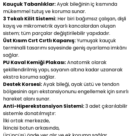
Kauçuk Tabanlıklar:
Ayak bileğinin iç kısmında
mükemmel tutuş ve koruma sunar.
3 Tokalı Kilit Sistemi:
Her biri bağımsız çalışan, dişli
kayış ve mikrometrik ayarlı kancalardan oluşan
sistem; tüm parçalar değiştirilebilir yapıdadır.
Üst Kısım Cırt Cırtlı Kapanış:
Yumuşak kauçuk
terminalli tasarımı sayesinde geniş ayarlama imkânı
sağlar.
PU Kaval Kemiği Plakası:
Anatomik olarak
şekillendirilmiş yapı, sayanın altına kadar uzanarak
ekstra koruma sağlar.
Destek Korsesi:
Ayak bileği, ayak üstü ve tendon
bölgesinin aşırı ekstansiyonunu engellemek için sınırlı
hareket alanı sunar.
Anti-Hiperekstansiyon Sistemi:
3 adet çıkarılabilir
sistemle donatılmıştır:
İlki ortak merkezde,
İkincisi botun arkasında,
Üçüncüsü önde yer alır ve ek koruma sağlar.