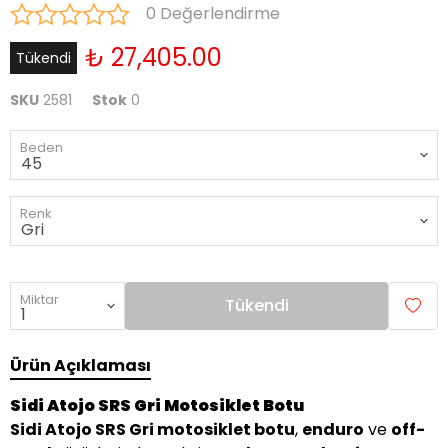
0 Değerlendirme
₺ 27,405.00
Tükendi
SKU
2581
Stok
0
Beden
Renk
Miktar
Tükendi
Ürün Açıklaması
Sidi Atojo SRS Gri Motosiklet Botu
Sidi Atojo SRS Gri motosiklet botu
,
enduro
ve
off-