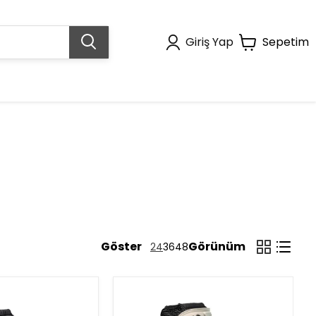
Giriş Yap
Sepetim
Göster
Görünüm
24
36
48