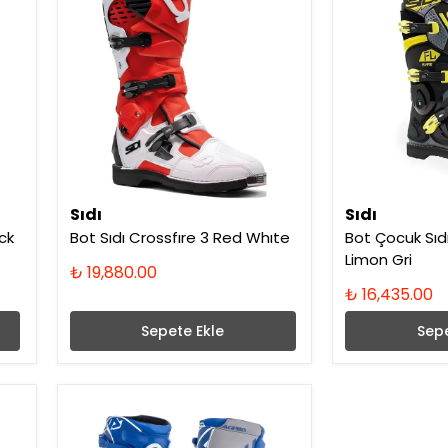
Sıdı
Sıdı
ck
Bot Sıdı Crossfıre 3 Red Whıte
Bot Çocuk Sıd
Limon Gri
₺ 19,880.00
₺ 16,435.00
Sepete Ekle
Sepe