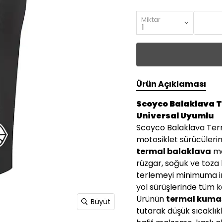
Miktar
Ürün Açıklaması
Scoyco Balaklava T
Universal Uyumlu
Scoyco Balaklava Term
motosiklet sürücüler
termal balaklava
mo
rüzgar, soğuk ve toza 
terlemeyi minimuma in
yol sürüşlerinde tüm ka
Ürünün
termal kumaş
Büyüt
tutarak düşük sıcaklık