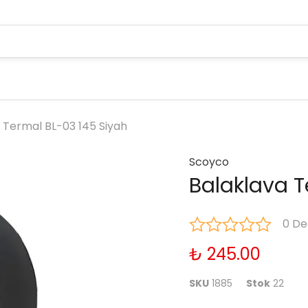
 Termal BL-03 145 Siyah
Scoyco
Balaklava T
0 De
₺ 245.00
SKU
1885
Stok
22