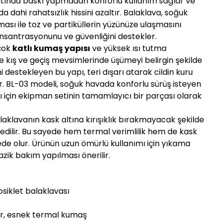
ltında baskı yapmadan konforlu kullanım sağlar ve
da dahi rahatsızlık hissini azaltır. Balaklava, soğuk
sı ile toz ve partiküllerin yüzünüze ulaşmasını
nsantrasyonunu ve güvenliğini destekler.
 çok
katlı kumaş yapısı
ve yüksek ısı tutma
 kış ve geçiş mevsimlerinde üşümeyi belirgin şekilde
i destekleyen bu yapı, teri dışarı atarak cildin kuru
r. BL-03 modeli, soğuk havada konforlu sürüş isteyen
rı için ekipman setinin tamamlayıcı bir parçası olarak
laklavanın kask altına kırışıklık bırakmayacak şekilde
e edilir. Bu sayede hem termal verimlilik hem de kask
yede olur. Ürünün uzun ömürlü kullanımı için yıkama
azik bakım yapılması önerilir.
siklet balaklavası
ir, esnek termal kumaş