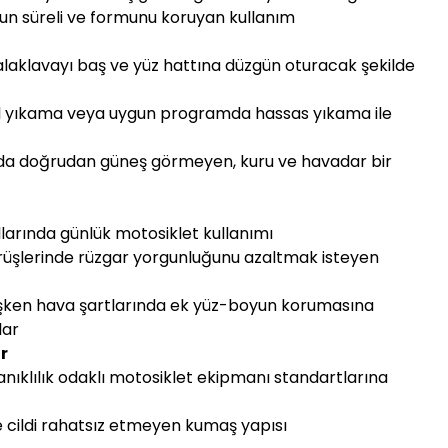
 uzun süreli ve formunu koruyan kullanım
laklavayı baş ve yüz hattına düzgün oturacak şekilde
 el yıkama veya uygun programda hassas yıkama ile
da doğrudan güneş görmeyen, kuru ve havadar bir
llarında günlük motosiklet kullanımı
ürüşlerinde rüzgar yorgunluğunu azaltmak isteyen
ğişken hava şartlarında ek yüz-boyun korumasına
lar
r
nıklılık odaklı motosiklet ekipmanı standartlarına
ve cildi rahatsız etmeyen kumaş yapısı