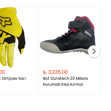
00
₺ 3,235.00
₺ 
x Dirtpaw Sarı
Bot Duratech 23 Milano
Ka
Korumalı Kısa Kırmızı
06