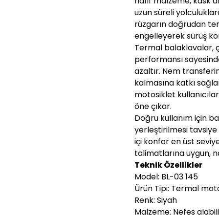
hafif malzeme, kask a
uzun süreli yolculuklar
rüzgarın doğrudan tema
engelleyerek sürüş ko
Termal balaklavalar,
performansı sayesinde
azaltır. Nem transferin
kalmasına katkı sağla
motosiklet kullanıcıla
öne çıkar.
Doğru kullanım için ba
yerleştirilmesi tavsiy
içi konfor en üst sevi
talimatlarına uygun, n
Teknik Özellikler
Model: BL-03 145
Ürün Tipi: Termal moto
Renk: Siyah
Malzeme: Nefes alabil