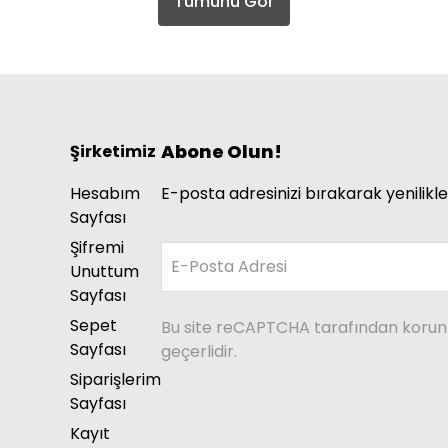
Tümünü Gör
Abone Olun!
Şirketimiz
Hesabım
E-posta adresinizi bırakarak yenilikle
Sayfası
Şifremi
E-Posta Adresi
Unuttum
Sayfası
Sepet
Bu site reCAPTCHA tarafından koru
Sayfası
geçerlidir.
Siparişlerim
Sayfası
Kayıt