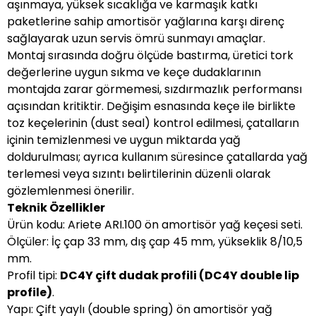
aşınmaya, yüksek sıcaklığa ve karmaşık katkı
paketlerine sahip amortisör yağlarına karşı direnç
sağlayarak uzun servis ömrü sunmayı amaçlar.
Montaj sırasında doğru ölçüde bastırma, üretici tork
değerlerine uygun sıkma ve keçe dudaklarının
montajda zarar görmemesi, sızdırmazlık performansı
açısından kritiktir. Değişim esnasında keçe ile birlikte
toz keçelerinin (dust seal) kontrol edilmesi, çatalların
içinin temizlenmesi ve uygun miktarda yağ
doldurulması; ayrıca kullanım süresince çatallarda yağ
terlemesi veya sızıntı belirtilerinin düzenli olarak
gözlemlenmesi önerilir.
Teknik Özellikler
Ürün kodu: Ariete ARI.100 ön amortisör yağ keçesi seti.
Ölçüler: İç çap 33 mm, dış çap 45 mm, yükseklik 8/10,5
mm.
Profil tipi:
DC4Y çift dudak profili (DC4Y double lip
profile)
.
Yapı: Çift yaylı (double spring) ön amortisör yağ