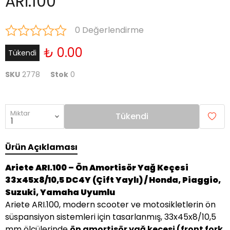
ARİ.100
0 Değerlendirme
₺ 0.00
Tükendi
SKU
2778
Stok
0
Miktar
Tükendi
Ürün Açıklaması
Ariete ARI.100 – Ön Amortisör Yağ Keçesi
33x45x8/10,5 DC4Y (Çift Yaylı) / Honda, Piaggio,
Suzuki, Yamaha Uyumlu
Ariete ARI.100, modern scooter ve motosikletlerin ön
süspansiyon sistemleri için tasarlanmış, 33x45x8/10,5
mm ölçülerinde
ön amortisör yağ keçesi (front fork