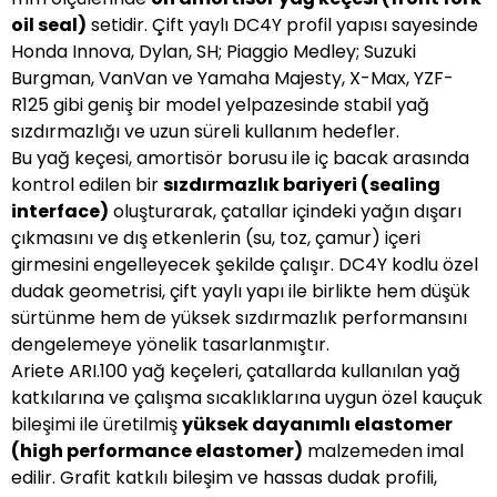
oil seal)
setidir. Çift yaylı DC4Y profil yapısı sayesinde
Honda Innova, Dylan, SH; Piaggio Medley; Suzuki
Burgman, VanVan ve Yamaha Majesty, X-Max, YZF-
R125 gibi geniş bir model yelpazesinde stabil yağ
sızdırmazlığı ve uzun süreli kullanım hedefler.
Bu yağ keçesi, amortisör borusu ile iç bacak arasında
kontrol edilen bir
sızdırmazlık bariyeri (sealing
interface)
oluşturarak, çatallar içindeki yağın dışarı
çıkmasını ve dış etkenlerin (su, toz, çamur) içeri
girmesini engelleyecek şekilde çalışır. DC4Y kodlu özel
dudak geometrisi, çift yaylı yapı ile birlikte hem düşük
sürtünme hem de yüksek sızdırmazlık performansını
dengelemeye yönelik tasarlanmıştır.
Ariete ARI.100 yağ keçeleri, çatallarda kullanılan yağ
katkılarına ve çalışma sıcaklıklarına uygun özel kauçuk
bileşimi ile üretilmiş
yüksek dayanımlı elastomer
(high performance elastomer)
malzemeden imal
edilir. Grafit katkılı bileşim ve hassas dudak profili,