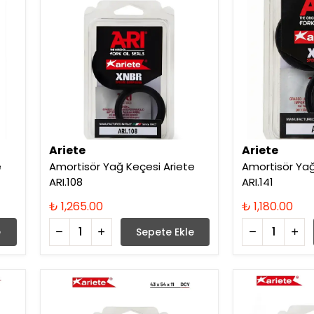
Ariete
Ariete
e
Amortisör Yağ Keçesi Ariete
Amortisör Yağ
ARI.108
ARI.141
₺ 1,265.00
₺ 1,180.00
e
Sepete Ekle