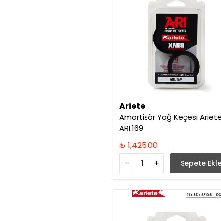
Ariete
Amortisör Yağ Keçesi Ariet
ARI.169
₺ 1,425.00
Sepete Ekl