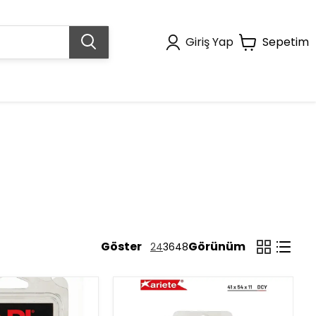
Giriş Yap
Sepetim
Göster
Görünüm
24
36
48