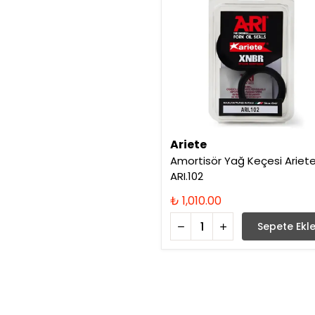
Ariete
Amortisör Yağ Keçesi Ariet
ARI.102
₺ 1,010.00
Sepete Ekl