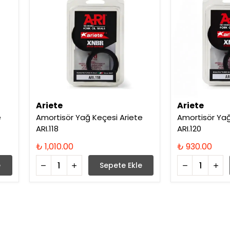
Ariete
Ariete
e
Amortisör Yağ Keçesi Ariete
Amortisör Yağ
ARI.118
ARI.120
₺ 1,010.00
₺ 930.00
e
Sepete Ekle