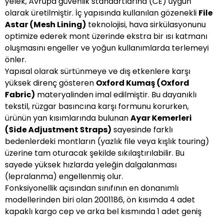
yelek, Avrupa güvenlik standartlarına (CE) uygun
olarak üretilmiştir. İç yapısında kullanılan gözenekli
File
Astar (Mesh Lining)
teknolojisi, hava sirkülasyonunu
optimize ederek mont üzerinde ekstra bir ısı katmanı
oluşmasını engeller ve yoğun kullanımlarda terlemeyi
önler.
Yapısal olarak sürtünmeye ve dış etkenlere karşı
yüksek direnç gösteren
Oxford Kumaş (Oxford
Fabric)
materyalinden imal edilmiştir. Bu dayanıklı
tekstil, rüzgar basıncına karşı formunu korurken,
ürünün yan kısımlarında bulunan
Ayar Kemerleri
(Side Adjustment Straps)
sayesinde farklı
bedenlerdeki montların (yazlık file veya kışlık touring)
üzerine tam oturacak şekilde sıkılaştırılabilir. Bu
sayede yüksek hızlarda yeleğin dalgalanması
(lepralanma) engellenmiş olur.
Fonksiyonellik açısından sınıfının en donanımlı
modellerinden biri olan 2001186, ön kısımda 4 adet
kapaklı kargo cep ve arka bel kısmında 1 adet geniş