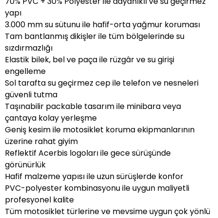
70% PVC + 30% Polyester ile dayanıklı ve su geçirmez
yapı
3.000 mm su sütunu ile hafif-orta yağmur koruması
Tam bantlanmış dikişler ile tüm bölgelerinde su
sızdırmazlığı
Elastik bilek, bel ve paça ile rüzgâr ve su girişi
engelleme
Sol tarafta su geçirmez cep ile telefon ve nesneleri
güvenli tutma
Taşınabilir packable tasarım ile minibara veya
çantaya kolay yerleşme
Geniş kesim ile motosiklet koruma ekipmanlarının
üzerine rahat giyim
Reflektif Acerbis logoları ile gece sürüşünde
görünürlük
Hafif malzeme yapısı ile uzun sürüşlerde konfor
PVC-polyester kombinasyonu ile uygun maliyetli
profesyonel kalite
Tüm motosiklet türlerine ve mevsime uygun çok yönlü