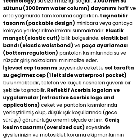
technology)
su sızdırmazlığı sağlar.
3.000 mm su
sütunu (3000mm water column) dayanımı
hafif ve
orta yağmurda tam koruma sağlarken,
taşınabilir
tasarım (packable design)
minibara veya çantaya
kolayca yerleştirilme imkanı sunmaktadır.
Elastik
manşet (elastic cuff)
bilik bölgesinde,
elastik bel
bandı (elastic waistband)
ve
paça ayarlaması
(bottom regulation)
pantolon kısımlarında su ve
rüzgâr giriş noktalarını minimalize eder.
İşlevsel cep tasarımı
sayesinde cekette
sol tarafta
su geçirmez cep (1 left side waterproof pocket)
bulunmaktadır, telefon ve küçük nesneleri güvenli bir
şekilde taşınabilir.
Reflektif Acerbis logoları ve
uygulamalar (refractive Acerbis logo and
applications)
ceket ve pantolon kısımlarında
yerleştirilmiş olup, düşük ışık koşullarında (gece
sürüşü) görünürlüğü önemli ölçüde artırır.
Geniş
kesim tasarımı (oversized cut)
sayesinde
giysilerinizin ve motosiklet koruma ekipmanlarının