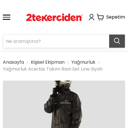
Sepetim
Anasayfa
Kişisel Ekipman
Yağmurluk
Yağmurluk Acerbis Takım Raın Set Lıne Siyah