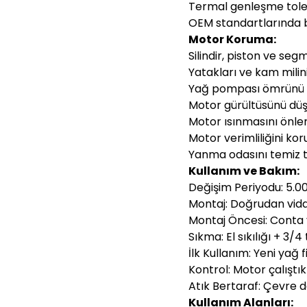
Termal genleşme toler
OEM standartlarında b
Motor Koruma:
Silindir, piston ve se
Yatakları ve kam milin
Yağ pompası ömrünü 
Motor gürültüsünü dü
Motor ısınmasını önle
Motor verimliliğini kor
Yanma odasını temiz 
Kullanım ve Bakım:
Değişim Periyodu: 5.00
Montaj: Doğrudan vida
Montaj Öncesi: Conta 
Sıkma: El sıkılığı + 3/4
İlk Kullanım: Yeni yağ 
Kontrol: Motor çalıştı
Atık Bertaraf: Çevre 
Kullanım Alanları: