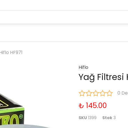
 Hiflo HF971
Hiflo
Yağ Filtresi 
0 De
₺ 145.00
SKU
1399
Stok
3