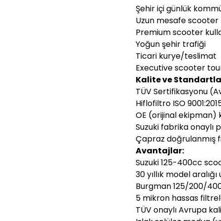
Şehir içi günlük komm
Uzun mesafe scooter t
Premium scooter kull
Yoğun şehir trafiği
Ticari kurye/teslimat
Executive scooter tou
Kalite ve Standartla
TÜV Sertifikasyonu (A
Hiflofiltro ISO 9001:20
OE (orijinal ekipman) k
Suzuki fabrika onaylı
Çapraz doğrulanmış fi
Avantajlar:
Suzuki 125-400cc scoot
30 yıllık model aralığ
Burgman 125/200/400 
5 mikron hassas filtr
TÜV onaylı Avrupa kali