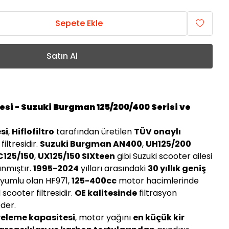
Sepete Ekle
Satın Al
tresi - Suzuki Burgman 125/200/400 Serisi ve
esi
,
Hiflofiltro
tarafından üretilen
TÜV onaylı
ltresidir.
Suzuki Burgman AN400
,
UH125/200
C125/150
,
UX125/150 SIXteen
gibi Suzuki scooter ailesi
anmıştır.
1995-2024
yılları arasındaki
30 yıllık geniş
uyumlu olan HF971,
125-400cc
motor hacimlerinde
 scooter filtresidir.
OE kalitesinde
filtrasyon
der.
treleme kapasitesi
, motor yağını
en küçük kir