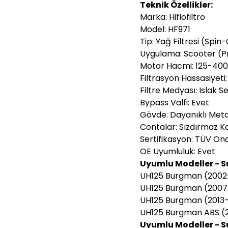
Teknik Özellikler:
Marka: Hiflofiltro
Model: HF971
Tip: Yağ Filtresi (Spin
Uygulama: Scooter (
Motor Hacmi: 125-40
Filtrasyon Hassasiyeti
Filtre Medyası: Islak S
Bypass Valfi: Evet
Gövde: Dayanıklı Meta
Contalar: Sızdırmaz K
Sertifikasyon: TÜV Ona
OE Uyumluluk: Evet
Uyumlu Modeller - S
UH125 Burgman (2002
UH125 Burgman (2007
UH125 Burgman (2013
UH125 Burgman ABS (
Uyumlu Modeller - S