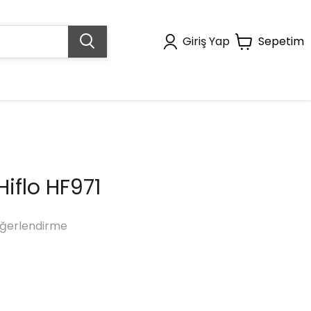
Giriş Yap
Sepetim
Hiflo HF971
ğerlendirme