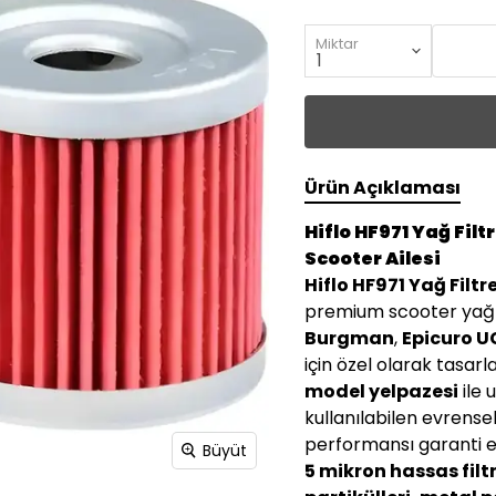
Miktar
Ürün Açıklaması
Hiflo HF971 Yağ Fil
Scooter Ailesi
Hiflo HF971 Yağ Filtr
premium scooter yağ fi
Burgman
,
Epicuro U
için özel olarak tasarl
model yelpazesi
ile 
kullanılabilen evrensel
performansı garanti e
Büyüt
5 mikron hassas fil