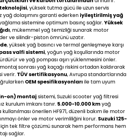
parçacıkları ve karbon tortularından
arındırır.
teknolojisi
, yüksek tutma gücü ile uzun servis
iz yağ dolaşımını garanti ederken
iyileştirilmiş yağ
 yağlama sistemine optimum basınç sağlar.
Yüksek
ağıdı
, mükemmel yağ temizliği sunarak motor
er ve silindir-piston ömrünü uzatır.
vde
, yüksek yağ basıncı ve termal genleşmeye karşı
pass valfi sistemi
, yoğun yağ koşullarında motor
sürdürür ve yağ pompası aşırı yüklenmesini önler.
 montaj sonrası yağ kaçağı riskini ortadan kaldırarak
i verir.
TÜV sertifikasyonu
, Avrupa standartlarında
doğrularken
OEM spesifikasyonları
ile tam uyum
pin-on) montaj
sistemi, Suzuki scooter yağ filtresi
sız kurulum imkanı tanır.
5.000-10.000 km
yağ
 kullanılması önerilen HF971, düzenli bakım ile motor
sınmayı önler ve motor verimliliğini korur.
Suzuki 125-
için tek filtre çözümü sunarak hem performans hem
ajı sağlar.