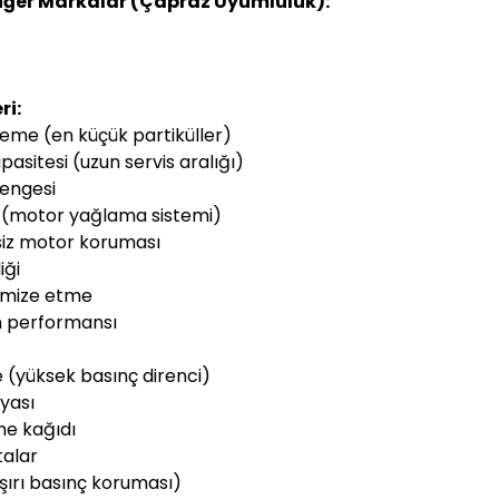
iğer Markalar (Çapraz Uyumluluk):
ri:
leme (en küçük partiküller)
asitesi (uzun servis aralığı)
dengesi
 (motor yağlama sistemi)
tisiz motor koruması
iği
imize etme
n performansı
 (yüksek basınç direnci)
dyası
eme kağıdı
talar
aşırı basınç koruması)