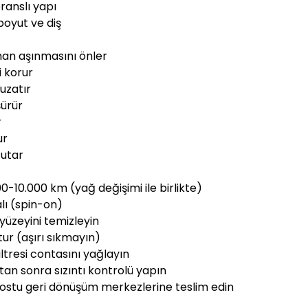
anslı yapı
oyut ve diş
gman aşınmasını önler
i korur
uzatır
şürür
r
ur
tutar
0-10.000 km (yağ değişimi ile birlikte)
lı (spin-on)
yüzeyini temizleyin
 tur (aşırı sıkmayın)
filtresi contasını yağlayın
ktan sonra sızıntı kontrolü yapın
dostu geri dönüşüm merkezlerine teslim edin