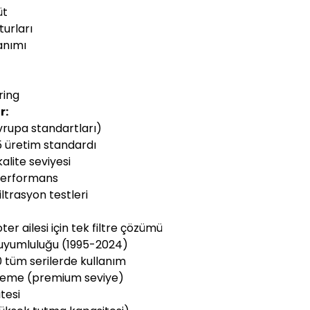
üt
urları
anımı
ring
r:
vrupa standartları)
15 üretim standardı
alite seviyesi
 performans
ltrasyon testleri
er ailesi için tek filtre çözümü
ı uyumluluğu (1995-2024)
tüm serilerde kullanım
eleme (premium seviye)
tesi