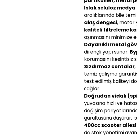
partikülleri, metal 
Islak selüloz medya 
aralıklarında bile tem
akış dengesi
, motor
kaliteli filtreleme k
aşınmasını minimize ed
Dayanıklı metal gö
dirençli yapı sunar.
By
korumasını kesintisiz 
Sızdırmaz contalar
,
temiz çalışma garantis
test edilmiş kaliteyi 
sağlar.
Doğrudan vidalı (s
yuvasına hızlı ve hata
değişim periyotlarında
gürültüsünü düşürür, ı
400cc scooter ailesi
de stok yönetimi avant