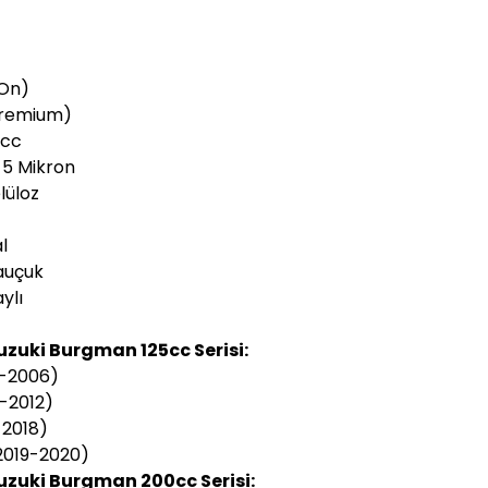
-On)
Premium)
0cc
: 5 Mikron
elüloz
l
auçuk
ylı
uzuki Burgman 125cc Serisi:
-2006)
-2012)
-2018)
2019-2020)
uzuki Burgman 200cc Serisi: