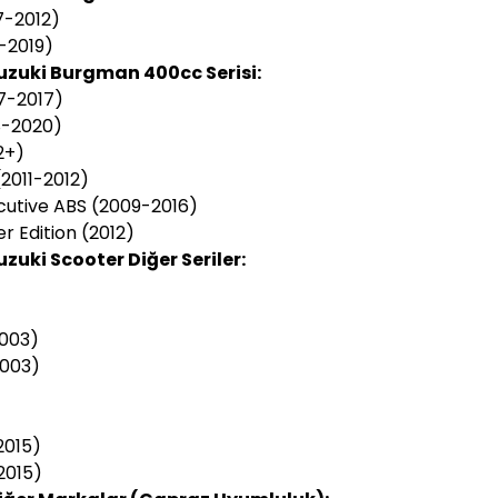
-2012)
-2019)
uzuki Burgman 400cc Serisi:
7-2017)
8-2020)
2+)
2011-2012)
utive ABS (2009-2016)
 Edition (2012)
zuki Scooter Diğer Seriler:
2003)
2003)
2015)
2015)