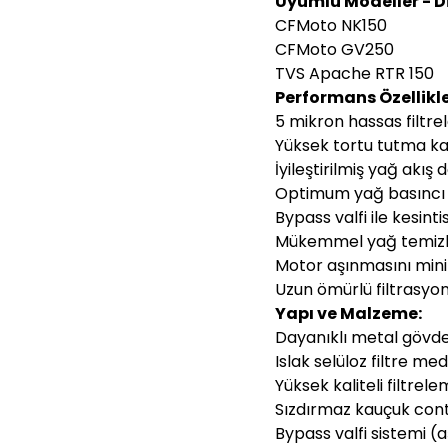
Uyumlu Modeller - D
CFMoto NK150
CFMoto GV250
TVS Apache RTR 150
Performans Özellikle
5 mikron hassas filtre
Yüksek tortu tutma kap
İyileştirilmiş yağ akış 
Optimum yağ basıncı
Bypass valfi ile kesin
Mükemmel yağ temizl
Motor aşınmasını min
Uzun ömürlü filtrasyo
Yapı ve Malzeme:
Dayanıklı metal gövde
Islak selüloz filtre me
Yüksek kaliteli filtrel
Sızdırmaz kauçuk con
Bypass valfi sistemi (