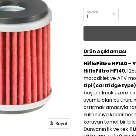
Miktar
Ürün Açıklaması
HifloFiltro HF140 –
HifloFiltro HF140
, 12
motosiklet ve ATV moto
tipi (cartridge type
başta olmak üzere bi
uyumlu olan bu ürün, m
artırmak amacıyla tas
kullanıcıya kadar her
koruyan temel bir bile
Büyüt
Dünyanın ilk ve tek
TÜ