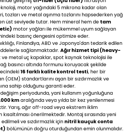
elinde gelişmiş
tri-fiber (üçlü fiber)
filtrasyon
eknoloji, motor yağındaki 5 mikrona kadar olan
ri, tozları ve metal aşınma tozlarını hapsederken yağ
) en üst seviyede tutar. Hem mineral hem de
tam
etic)
motor yağları ile mükemmel uyum sağlayan
mindeki basınç dengesini optimize eder.
ıklılığı, Finlandiya, ABD ve Japonya'dan tedarik edilen
addelerle sağlanmaktadır.
Ağır hizmet tipi (heavy-
k ve metal uç kapaklar, spot kaynak teknolojisi ile
 yağ basıncı altında formunu koruyacak şekilde
ürecindeki
16 farklı kalite kontrol testi
, her bir
man (OEM) standartlarını aşan bir sızdırmazlık ve
ına sahip olduğunu garanti eder.
ağ değişim periyodunda, yani kullanım yoğunluğuna
.000 km
aralığında veya yılda bir kez yenilenmesi
iktir. Yarış, ağır off-road veya ekstrem iklim
n kısaltılması önerilmektedir. Montaj sırasında yeni
 edilmeli ve sızdırmazlık için
nitril kauçuk conta
et)
bölümünün doğru oturduğundan emin olunmalıdır.