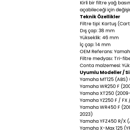
Kirli bir filtre yağ ba
açabileceği için değiş
Teknik Özellikler
Filtre tipi: Kartuş (Car
Dış çap: 38 mm
Yükseklik: 46 mm
İç çap: 14 mm
OEM Referans: Yamaha
Filtre medyası: Tri-fib
Conta malzemesi: Yükse
Uyumlu Modeller / S
Yamaha MT125 (ABS) (
Yamaha WR250 F (200
Yamaha XT250 (2009-
Yamaha YZ250 F / FX 
Yamaha WR450 F (2009
2023)
Yamaha YFZ450 R/X (
Yamaha X-Max 125 (YP