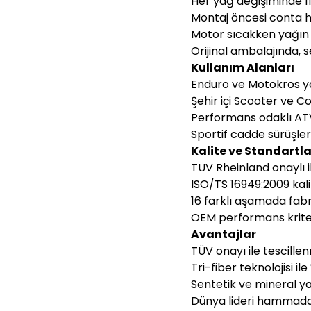
Her yağ değişiminde fi
Montaj öncesi conta h
Motor sıcakken yağın b
Orijinal ambalajında, 
Kullanım Alanları
Enduro ve Motokros ya
Şehir içi Scooter ve 
Performans odaklı AT
Sportif cadde sürüşler
Kalite ve Standartla
TÜV Rheinland onaylı il
ISO/TS 16949:2009 kal
16 farklı aşamada fabri
OEM performans kriter
Avantajlar
TÜV onayı ile tescillen
Tri-fiber teknolojisi i
Sentetik ve mineral ya
Dünya lideri hammadde 