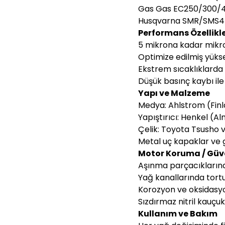
Gas Gas EC250/300/4
Husqvarna SMR/SMS4/T
Performans Özellikle
5 mikrona kadar mikr
Optimize edilmiş yükse
Ekstrem sıcaklıklarda f
Düşük basınç kaybı i
Yapı ve Malzeme
Medya: Ahlstrom (Finl
Yapıştırıcı: Henkel (A
Çelik: Toyota Tsusho 
Metal uç kapaklar ve 
Motor Koruma / Güven
Aşınma parçacıklarına 
Yağ kanallarında tort
Korozyon ve oksidasyo
Sızdırmaz nitril kauçu
Kullanım ve Bakım