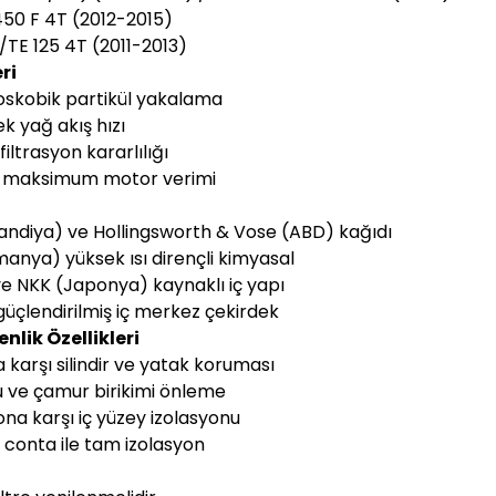
50 F 4T (2012-2015)
E 125 4T (2011-2013)
ri
oskobik partikül yakalama
k yağ akış hızı
iltrasyon kararlılığı
le maksimum motor verimi
andiya) ve Hollingsworth & Vose (ABD) kağıdı
lmanya) yüksek ısı dirençli kimyasal
ve NKK (Japonya) kaynaklı iç yapı
güçlendirilmiş iç merkez çekirdek
lik Özellikleri
karşı silindir ve yatak koruması
u ve çamur birikimi önleme
na karşı iç yüzey izolasyonu
k conta ile tam izolasyon