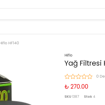
 Hiflo HF140
Hiflo
Yağ Filtresi
0 De
₺ 270.00
SKU
1387
Stok
4