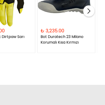
00
₺ 3,235.00
₺ 
x Dirtpaw Sarı
Bot Duratech 23 Milano
Ka
Korumalı Kısa Kırmızı
06