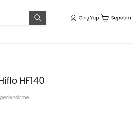
Giriş Yap
Sepetim
 Hiflo HF140
ğerlendirme