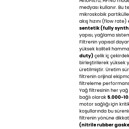
HifloFiltro, HF140 mod
medyası kullanır. Bu t
mikroskobik partikülle
akış hızını (flow rate
sentetik (fully synth
yapısı, yağlama siste
Filtrenin yapısal dayan
yüksek kaliteli hamm
duty)
çelik iç çekirde
birleştirilerek yüksek
üretilmiştir. Üretim s
filtrenin orijinal ekip
filtreleme performans
Yağ filtresinin her y
bağlı olarak
5.000-10
motor sağlığı için krit
koşullarında bu süreni
filtrenin yönüne dikkat
(nitrile rubber gask