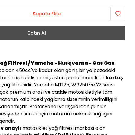
Sepete Ekle
Satın Al
 Yağ Filtresi / Yamaha - Husqvarna - Gas Gas
5cc'den 450cc'ye kadar olan geniş bir yelpazedeki
rları için geliştirilmiş üstün performanslı bir
kartuş
)
yağ filtresidir. Yamaha MT125, WR250 ve YZ serisi
rçok premium arazi ve cadde motosikletiyle tam
otorun kalbindeki yağlama sisteminin verimliliğini
arlanmıştır. Profesyonel yarışçılardan günlük
 seviyeden sürücü için motorun mekanik sağlığını
şendir.
V onaylı
motosiklet yağ filtresi markası olan