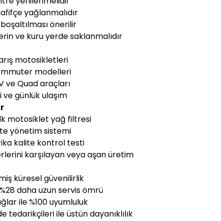
ltre yenilenmelidir
afifçe yağlanmalıdır
oşaltılması önerilir
serin ve kuru yerde saklanmalıdır
rış motosikletleri
Commuter modelleri
V ve Quad araçları
i ve günlük ulaşım
r
k motosiklet yağ filtresi
ite yönetim sistemi
ka kalite kontrol testi
lerini karşılayan veya aşan üretim
miş küresel güvenilirlik
le %28 daha uzun servis ömrü
ğlar ile %100 uyumluluk
tedarikçileri ile üstün dayanıklılık