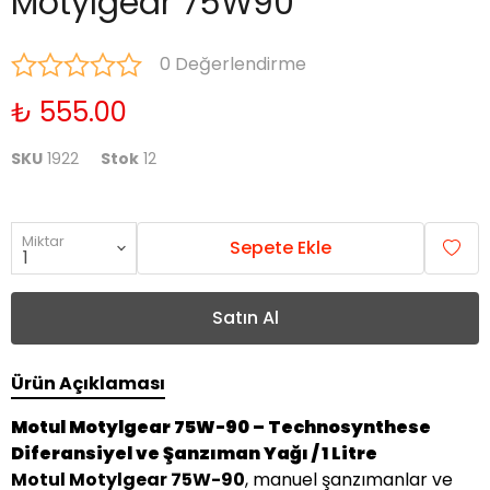
Motylgear 75W90
0 Değerlendirme
₺ 555.00
SKU
1922
Stok
12
Miktar
Sepete Ekle
Satın Al
Ürün Açıklaması
Motul Motylgear 75W-90 – Technosynthese
Diferansiyel ve Şanzıman Yağı / 1 Litre
Motul Motylgear 75W-90
, manuel şanzımanlar ve