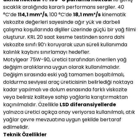
sıcaklık aralığında kararlı performans sergiler. 40
°C’de
114,1 mm²/s
, 100 °C’de
18,1 mm²/s
kinematik
viskozite değerleri sayesinde ağır yük ve darbeli
çalışma koşullarında dişliler üzerinde güçlü bir yağ filmi
oluşturur. KRL 20 saat kesme testinden sonra dahi
viskozite sınıfı 90’ı koruyarak uzun süreli kullanımda
kalınlık kaybını sınırlamayı hedefler.
Motylgear 75W-90, üretici tarafından önerilen yağ
değişim aralıklarına uygun olarak kullanılmalıdır.
Değişim sırasında eski yağ tamamen boşaltılmalı,
doldurma seviyesi araç üreticisinin belirlediği noktaya
kadar yapılmalı ve dolum esnasında farklı viskozite
veya belirsiz kaliteye sahip yağlarla karıştırmaktan
kaçınılmalıdır. Özellikle
LSD diferansiyellerde
yalnızca üretici açıkça onay veriyorsa kullanılmalı, atık
yağlar çevre mevzuatına uygun şekilde bertaraf
edilmelidir.
Teknik Özellikler