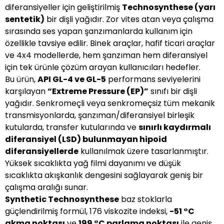
diferansiyeller için geliştirilmiş
Technosynthese (yarı
sentetik)
bir dişli yağıdır. Zor vites atan veya çalışma
sırasında ses yapan şanzımanlarda kullanım için
özellikle tavsiye edilir. Binek araçlar, hafif ticari araçlar
ve 4x4 modellerde, hem şanzıman hem diferansiyel
için tek ürünle çözüm arayan kullanıcıları hedefler.
Bu ürün,
API GL-4 ve GL-5
performans seviyelerini
karşılayan
“Extreme Pressure (EP)”
sınıfı bir dişli
yağıdır. Senkromeçli veya senkromeçsiz tüm mekanik
transmisyonlarda, şanzıman/diferansiyel birleşik
kutularda, transfer kutularında ve
sınırlı kaydırmalı
diferansiyel (LSD) bulunmayan hipoid
diferansiyellerde
kullanılmak üzere tasarlanmıştır.
Yüksek sıcaklıkta yağ filmi dayanımı ve düşük
sıcaklıkta akışkanlık dengesini sağlayarak geniş bir
çalışma aralığı sunar.
Synthetic Technosynthese
baz stoklarla
güçlendirilmiş formül, 176 viskozite indeksi,
-51 °C
akma noktası
ve
199 °C parlama noktası
ile geniş