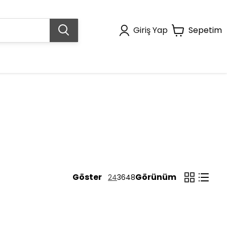
Giriş Yap
Sepetim
Göster
Görünüm
24
36
48