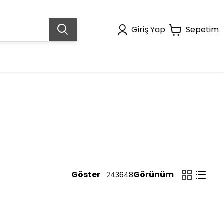
Giriş Yap
Sepetim
Göster
Görünüm
24
36
48