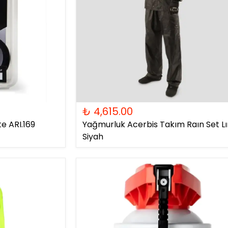
₺ 4,615.00
e ARI.169
Yağmurluk Acerbis Takım Raın Set L
Siyah