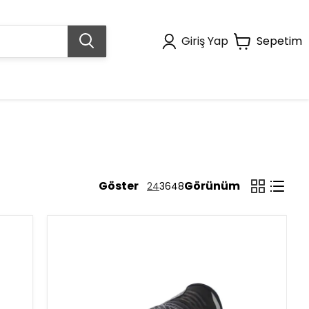
Giriş Yap
Sepetim
Göster
Görünüm
24
36
48