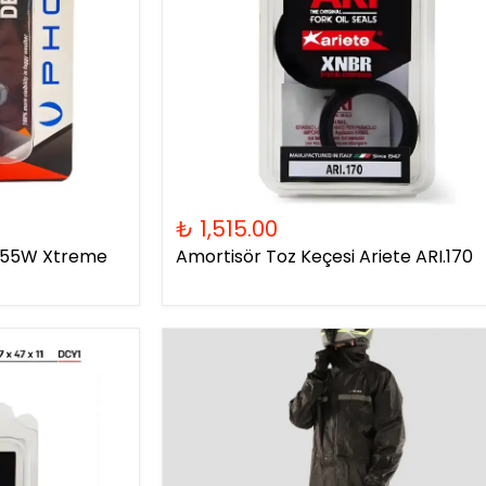
₺ 1,515.00
2V55W Xtreme
Amortisör Toz Keçesi Ariete ARI.170