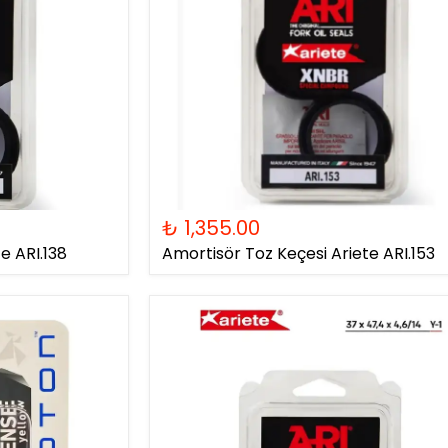
₺ 1,355.00
e ARI.138
Amortisör Toz Keçesi Ariete ARI.153