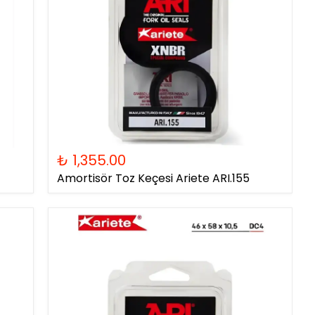
₺ 1,355.00
Amortisör Toz Keçesi Ariete ARI.155