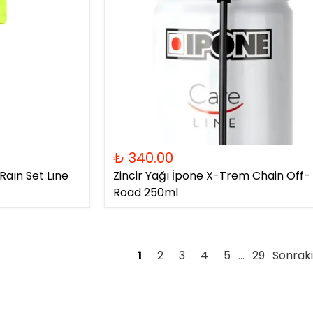
₺ 340.00
aın Set Lıne
Zincir Yağı İpone X-Trem Chain Off-
Road 250ml
1
2
3
4
5
29
Sonraki