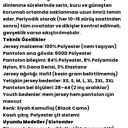
dinlenme sürelerinde serin, kuru ve güneşten
korumalı ortamda saklanması uzun ömrü temin
eder. Periyodik olarak (her 10-15 sürüş saatinden
sonra) tüm cıvatalar ve dikişler kontrol edilmeli,
gevşeklik varsa sıkıştırılmalıdır.
Teknik Özellikler
Jersey malzeme: 100% Polyester (nem taşıyan)
Pantolon ana gövde: 600D Polyester
Pantolon bileşimi: 84% Polyester, 8% Polyamide
Nylon, 5% Dana Derisi, 3% Elastane
Jersey ağırlığı: Hafif (kesin gram belirtilmemiş)
Yetişkin jersey bedenler: XS, S, M, L, XL, 2XL, 3XL
Pantolon bel ölçüleri: 28–44 (2 inç aralıklar)
Youth bedenler: Hem jersey hem pantolon için
mevcut
Renk: Siyah Kamuflaj (Black Camo)
Kasılı çıkış: Polyester çit sistemi
Uyumlu Modeller / Sistemler