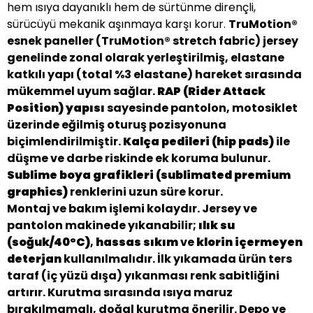
hem ısıya dayanıklı hem de sürtünme dirençli,
sürücüyü mekanik aşınmaya karşı korur.
TruMotion®
esnek paneller (TruMotion® stretch fabric) jersey
genelinde zonal olarak yerleştirilmiş, elastane
katkılı yapı (total %3 elastane) hareket sırasında
mükemmel uyum sağlar.
RAP (Rider Attack
Position) yapısı
sayesinde pantolon, motosiklet
üzerinde eğilmiş oturuş pozisyonuna
biçimlendirilmiştir.
Kalça pedileri (hip pads)
ile
düşme ve darbe riskinde ek koruma bulunur.
Sublime boya grafikleri (sublimated premium
graphics)
renklerini uzun süre korur.
Montaj ve bakım işlemi kolaydır. Jersey ve
pantolon makinede yıkanabilir;
ılık su
(soğuk/40°C)
,
hassas sıkım
ve
klorin içermeyen
deterjan
kullanılmalıdır. İlk yıkamada ürün ters
taraf (iç yüzü dışa) yıkanması renk sabitliğini
artırır. Kurutma sırasında ısıya maruz
bırakılmamalı, doğal kurutma önerilir. Depo ve