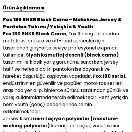
Ürün Açıklaması
Fox 180 BNKR Black Camo – Motokros Jersey &
Pantolon Takımı / Yetişkin & Youth
Fox 180 BNKR Black Camo
, Fox Racing tarafından
motokros, enduro ve off-road sürücüleri için
tasarlanan giriş-orta seviye profesyonel ekipman
takımıdır.
Siyah kamuflaj desenli (black camo)
tasarımı ile klasik yarış görünümü sunarken, jersey
hafif ve nefes alabilir, pantolon ise dayanıklı ve
hareket özgürlüğü sağlayan yapıdadır.
Fox 180 serisi
,
endüstrinin en güvenilir ve popüler motokros serileri
arasında yer alıp, binlerce sürücü tarafından günlük ve
yarış kullanımlarında tercih edilmektedir. Hem yetişkin
hem youth (genç) bedenlerinde temin
edilebilmektedir.
Jersey kısmı
nem taşıyan polyester (moisture-
wicking polyester)
kumaştan oluşup, vücut ısısını