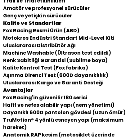
Trail ve Trial etkinlikleri
Amatör ve profesyonel sürücüler
Genç ve yetişkin sürücüler
Kalite ve Standartlar
Fox Racing Resmi Ürün (ABD)
Motokros Endüstri Standart Mid-Level Kiti
Uluslararası Distribütör Ağı
Machine Washable (Ültrason test edildi)
Renk Sabitliği Garantisi (Sublime boya)
Kalite Kontrol Test (Fox fabrika)
Aşınma Direnci Test (600D dayanıklılık)
Uluslararası Kargo ve Garanti Desteği
Avantajlar
Fox Racing'in güvenilir 180 serisi
Hafif ve nefes alabilir yapı (nem yönetimi)
Dayanıklı 600D pantolon gövdesi (uzun ömür)
TruMotion® 4 yönlü esneyen yapı (maksimum
hareket)
Anatomik RAP kesim (motosiklet üzerinde