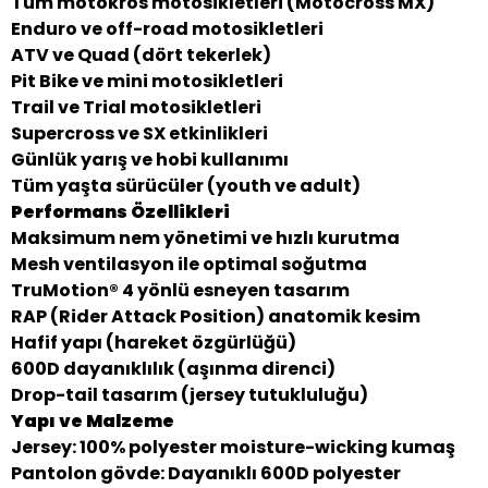
Tüm motokros motosikletleri (Motocross MX)
Enduro ve off-road motosikletleri
ATV ve Quad (dört tekerlek)
Pit Bike ve mini motosikletleri
Trail ve Trial motosikletleri
Supercross ve SX etkinlikleri
Günlük yarış ve hobi kullanımı
Tüm yaşta sürücüler (youth ve adult)
Performans Özellikleri
Maksimum nem yönetimi ve hızlı kurutma
Mesh ventilasyon ile optimal soğutma
TruMotion® 4 yönlü esneyen tasarım
RAP (Rider Attack Position) anatomik kesim
Hafif yapı (hareket özgürlüğü)
600D dayanıklılık (aşınma direnci)
Drop-tail tasarım (jersey tutukluluğu)
Yapı ve Malzeme
Jersey: 100% polyester moisture-wicking kumaş
Pantolon gövde: Dayanıklı 600D polyester