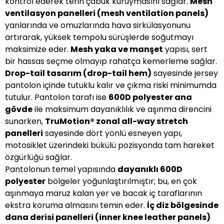
kontrol ederek terin çabuk kuruymasını sağlar.
Mesh
ventilasyon panelleri (mesh ventilation panels)
yanlarında ve omuzlarında hava sirkülasyonunu
artırarak, yüksek tempolu sürüşlerde soğutmayı
maksimize eder.
Mesh yaka ve manşet
yapısı, sert
bir hassas seçme olmayıp rahatça kemerleme sağlar.
Drop-tail tasarım (drop-tail hem)
sayesinde jersey
pantolon içinde tutuklu kalır ve çıkma riski minimumda
tutulur. Pantolon tarafı ise
600D polyester ana
gövde
ile maksimum dayanıklılık ve aşınma direncini
sunarken,
TruMotion® zonal all-way stretch
panelleri
sayesinde dört yönlü esneyen yapı,
motosiklet üzerindeki bükülü pozisyonda tam hareket
özgürlüğü sağlar.
Pantolonun temel yapısında
dayanıklı 600D
polyester
bölgeler yoğunlaştırılmıştır; bu, en çok
aşınmaya maruz kalan yer ve bacak iç taraflarının
ekstra koruma almasını temin eder.
İç diz bölgesinde
dana derisi panelleri (inner knee leather panels)