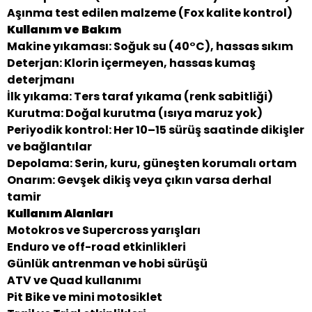
Aşınma test edilen malzeme (Fox kalite kontrol)
Kullanım ve Bakım
Makine yıkaması: Soğuk su (40°C), hassas sıkım
Deterjan: Klorin içermeyen, hassas kumaş
deterjmanı
İlk yıkama: Ters taraf yıkama (renk sabitliği)
Kurutma: Doğal kurutma (ısıya maruz yok)
Periyodik kontrol: Her 10–15 sürüş saatinde dikişler
ve bağlantılar
Depolama: Serin, kuru, güneşten korumalı ortam
Onarım: Gevşek dikiş veya çıkın varsa derhal
tamir
Kullanım Alanları
Motokros ve Supercross yarışları
Enduro ve off-road etkinlikleri
Günlük antrenman ve hobi sürüşü
ATV ve Quad kullanımı
Pit Bike ve mini motosiklet