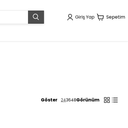
Giriş Yap
Sepetim
Göster
Görünüm
24
36
48