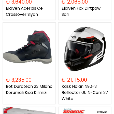
₺ 3,640.00
₺ 2,065.00
Eldiven Acerbis Ce
Eldiven Fox Dirtpaw
Crossover Siyah
Sarı
₺ 3,235.00
₺ 21,115.00
Bot Duratech 23 Milano
Kask Nolan N90-3
Korumalı Kısa Kırmızı
Reflector 06 N-Com 37
White