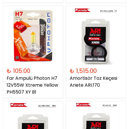
₺ 105.00
₺ 1,515.00
Far Ampulü Photon H7
Amortisör Toz Keçesi
12V55W Xtreme Yellow
Ariete ARI.170
PH5507 XY B1