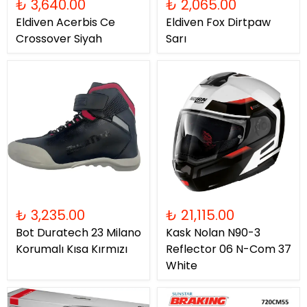
₺ 3,640.00
₺ 2,065.00
Eldiven Acerbis Ce
Eldiven Fox Dirtpaw
Crossover Siyah
Sarı
₺ 3,235.00
₺ 21,115.00
Bot Duratech 23 Milano
Kask Nolan N90-3
Korumalı Kısa Kırmızı
Reflector 06 N-Com 37
White