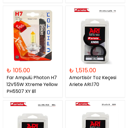
₺ 105.00
₺ 1,515.00
Far Ampulü Photon H7
Amortisör Toz Keçesi
12V55W Xtreme Yellow
Ariete ARI.170
PH5507 XY B1