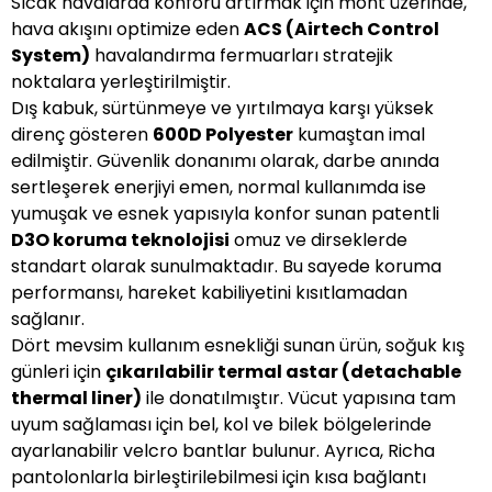
Sıcak havalarda konforu artırmak için mont üzerinde,
hava akışını optimize eden
ACS (Airtech Control
System)
havalandırma fermuarları stratejik
noktalara yerleştirilmiştir.
Dış kabuk, sürtünmeye ve yırtılmaya karşı yüksek
direnç gösteren
600D Polyester
kumaştan imal
edilmiştir. Güvenlik donanımı olarak, darbe anında
sertleşerek enerjiyi emen, normal kullanımda ise
yumuşak ve esnek yapısıyla konfor sunan patentli
D3O koruma teknolojisi
omuz ve dirseklerde
standart olarak sunulmaktadır. Bu sayede koruma
performansı, hareket kabiliyetini kısıtlamadan
sağlanır.
Dört mevsim kullanım esnekliği sunan ürün, soğuk kış
günleri için
çıkarılabilir termal astar (detachable
thermal liner)
ile donatılmıştır. Vücut yapısına tam
uyum sağlaması için bel, kol ve bilek bölgelerinde
ayarlanabilir velcro bantlar bulunur. Ayrıca, Richa
pantolonlarla birleştirilebilmesi için kısa bağlantı