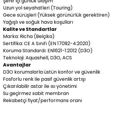
Şehir içi günlük ulaşım
Uzun yol seyahatleri (Touring)
Gece sürüşleri (Yüksek görünürlük gerektiren)
Yağışlı ve soğuk hava koşulları
Kalite ve Standartlar
Marka: Richa (Belçika)
Sertifika: CE A Sınıfı (EN 17092-4:2020)
Koruma Standardı: EN1621-1:2012 (D3O)
Teknoloji: Aquashell, D3O, ACS
Avantajlar
D3O korumalarla üstün konfor ve güvenlik
Fosforlu renk ile pasif güvenlik artışı
Çıkarılabilir astar ile ısı yönetimi
Su geçirmez sabit membran
Rekabetçi fiyat/performans oranı