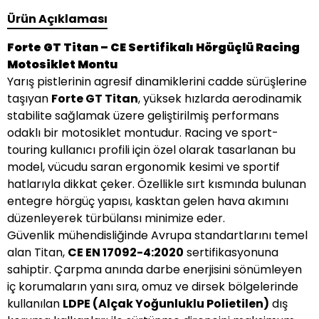
Ürün Açıklaması
Forte GT Titan – CE Sertifikalı Hörgüçlü Racing
Motosiklet Montu
Yarış pistlerinin agresif dinamiklerini cadde sürüşlerine
taşıyan
Forte GT Titan
, yüksek hızlarda aerodinamik
stabilite sağlamak üzere geliştirilmiş performans
odaklı bir motosiklet montudur. Racing ve sport-
touring kullanıcı profili için özel olarak tasarlanan bu
model, vücudu saran ergonomik kesimi ve sportif
hatlarıyla dikkat çeker. Özellikle sırt kısmında bulunan
entegre hörgüç yapısı, kasktan gelen hava akımını
düzenleyerek türbülansı minimize eder.
Güvenlik mühendisliğinde Avrupa standartlarını temel
alan Titan,
CE EN 17092-4:2020
sertifikasyonuna
sahiptir. Çarpma anında darbe enerjisini sönümleyen
iç korumaların yanı sıra, omuz ve dirsek bölgelerinde
kullanılan
LDPE (Alçak Yoğunluklu Polietilen)
dış