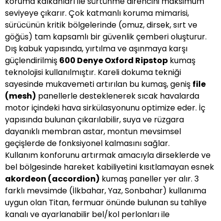
koruma kalkanları ile sürtünme direncini maksimum
seviyeye çıkarır. Çok katmanlı koruma mimarisi,
sürücünün kritik bölgelerinde (omuz, dirsek, sırt ve
göğüs) tam kapsamlı bir güvenlik çemberi oluşturur.
Dış kabuk yapısında, yırtılma ve aşınmaya karşı
güçlendirilmiş
600 Denye Oxford Ripstop
kumaş
teknolojisi kullanılmıştır. Kareli dokuma tekniği
sayesinde mukavemeti artırılan bu kumaş, geniş
file
(mesh)
panellerle desteklenerek sıcak havalarda
motor içindeki hava sirkülasyonunu optimize eder. İç
yapısında bulunan çıkarılabilir, suya ve rüzgara
dayanıklı membran astar, montun mevsimsel
geçişlerde de fonksiyonel kalmasını sağlar.
Kullanım konforunu artırmak amacıyla dirseklerde ve
bel bölgesinde hareket kabiliyetini kısıtlamayan esnek
akordeon (accordion)
kumaş paneller yer alır. 3
farklı mevsimde (İlkbahar, Yaz, Sonbahar) kullanıma
uygun olan Titan, fermuar önünde bulunan su tahliye
kanalı ve ayarlanabilir bel/kol perlonları ile