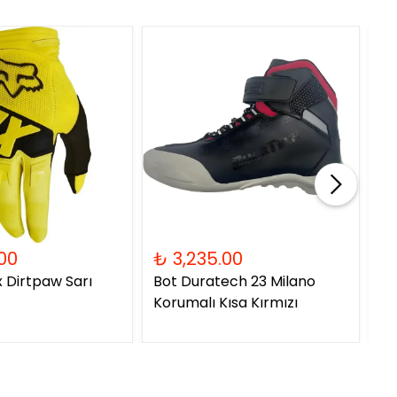
00
₺ 3,235.00
₺ 
x Dirtpaw Sarı
Bot Duratech 23 Milano
Ka
Korumalı Kısa Kırmızı
06