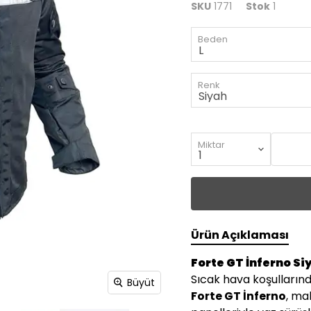
SKU
1771
Stok
1
Beden
Renk
Miktar
Ürün Açıklaması
Forte GT İnferno Siy
Sıcak hava koşullarınd
Büyüt
Forte GT İnferno
, ma