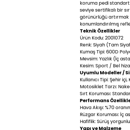
koruma pedi standart o
seviye sertifikalı bir s
görünürlüğü artırmak 
konumlandırılmış reflekt
Teknik Özellikler
Ürün Kodu: 2001072
Renk: Siyah (Tam Siya
Kumaş Tipi: 600D Poly
Mevsim: Yazlık (İç asta
Kesim: Sport / Bel hiza
Uyumlu Modeller / S
Kullanıcı Tipi: Şehir içi
Motosiklet Tarzı: Nake
Sırt Koruması: Standar
Performans Özellikle
Hava Akışı: %70 oranın
Rüzgar Koruması: İç ast
Hafiflik: Sürüş yorgun
Yapı ve Malzeme