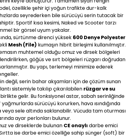
şlerini keyfe dönüştürür. Tamamen siyah rengin
del, özellikle şehir içi yoğun trafikte dur-kalk
ızlarda seyrederken bile sürücüyü serin tutacak bir
iptir. Sportif kısa kesimi, Naked ve Scooter tarzı
mmel bir görsel uyum yakalar.
sında, sürtünme direnci yüksek
600 Denye Polyester
ekli
Mesh (File)
kumaşın hibrit birleşimi kullanılmıştır.
temasın muhtemel olduğu omuz ve dirsek bölgeleri
endirilirken, göğüs ve sırt bölgeleri rüzgarı doğrudan
asarlanmıştır. Bu yapı, terlemeyi minimize ederek
ngeller.
in değil, serin bahar akşamları için de çözüm sunan
antı sistemiyle takılıp çıkarılabilen
rüzgar ve su
 birlikte gelir. Bu fonksiyonel astar, sabah serinliğinde
if yağmurlarda sürücüyü korurken, hava ısındığında
 veya sele altında saklanabilir. Vücuda tam oturması
larında ayar perlonları bulunur.
muz ve dirseklerde bulunan
CE onaylı
darbe emici
Sırtta ise darbe emici özelliğe sahip sünger (soft) bir