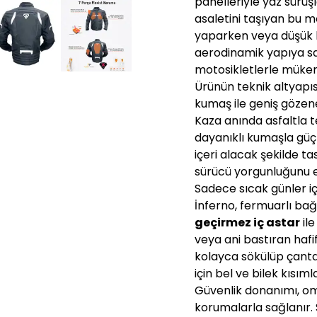
panelleriyle yaz sürü
asaletini taşıyan bu mo
yaparken veya düşük h
aerodinamik yapıya sah
motosikletlerle müke
Ürünün teknik altyapı
kumaş ile geniş gözen
Kaza anında asfaltla 
dayanıklı kumaşla güçl
içeri alacak şekilde t
sürücü yorgunluğunu e
Sadece sıcak günler iç
İnferno, fermuarlı bağl
geçirmez iç astar
ile
veya ani bastıran haf
kolayca sökülüp çanta
için bel ve bilek kısım
Güvenlik donanımı, o
korumalarla sağlanır. 