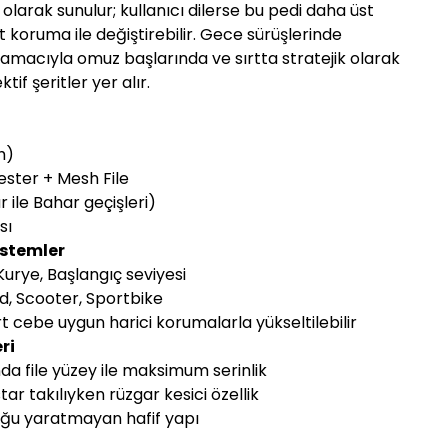
larak sunulur; kullanıcı dilerse bu pedi daha üst
ırt koruma ile değiştirebilir. Gece sürüşlerinde
amacıyla omuz başlarında ve sırtta stratejik olarak
if şeritler yer alır.
h)
ester + Mesh File
r ile Bahar geçişleri)
sı
istemler
, Kurye, Başlangıç seviyesi
d, Scooter, Sportbike
t cebe uygun harici korumalarla yükseltilebilir
ri
da file yüzey ile maksimum serinlik
ar takılıyken rüzgar kesici özellik
luğu yaratmayan hafif yapı