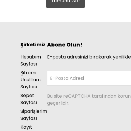
Tümünü Gör
Abone Olun!
Şirketimiz
Hesabım
E-posta adresinizi bırakarak yenilikle
Sayfası
Şifremi
E-Posta Adresi
Unuttum
Sayfası
Sepet
Bu site reCAPTCHA tarafından koru
Sayfası
geçerlidir.
Siparişlerim
Sayfası
Kayıt