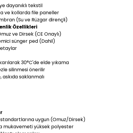
 dayanıklı tekstil
 ve kollarda file paneller
embran (Su ve Rüzgar dirençli)
lik Özellikleri
Omuz ve Dirsek (CE Onaylı)
emici sünger ped (Dahil)
detaylar
ıkarılarak 30°C'de elde yıkama
le silinmesi önerilir
, askıda saklanmalı
r
E standartlarına uygun (Omuz/Dirsek)
lma mukavemeti yüksek polyester