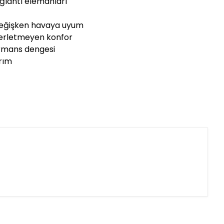
ğlantı elemanları
e değişken havaya uyum
 terletmeyen konfor
rmans dengesi
arım