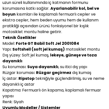
uzun süreli kullanımında iç katmanın formunu
korumasına katkı sağlar.
Ayarlanabilir kol, bel ve
boyun
kısımları ile kaplamalı fermuarlı cepler ve
ekstra cepler, hem beden uyumu hem de kullanım
pratikliği açısından ürünü fonksiyonel bir kışlık
motosiklet montu haline getirir.
Teknik Özellikler
Model:
Forte GT Babil Soft Jel 2001084
Yapı:
Softshell (soft jel kumaş)
motosiklet montu
Dış yüzey: Soft jel kumaş,
lekeye, güneşe ve toza
dayanıklı
Su koruması:
Suya dayanıklı
, su itici dış yapı
Rüzgar koruması:
Rüzgar geçirmez
dış kumaş
İç astar:
Ripstop
tekniğiyle güçlendirilmiş, su ve neme
dayanıklı iç astar
Kapatma: Fermuarlı ön kapama, kaplamalı fermuar
yapısı
Renk: Siyah
Uyumlu Modeller / Sistemler