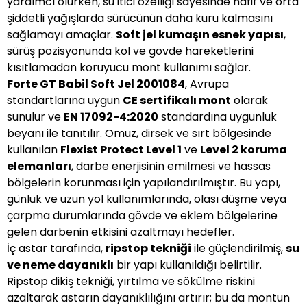
yardımcı olurken, su itici özelliği sayesinde hafif ve orta
şiddetli yağışlarda sürücünün daha kuru kalmasını
sağlamayı amaçlar.
Soft jel kumaşın esnek yapısı
,
sürüş pozisyonunda kol ve gövde hareketlerini
kısıtlamadan koruyucu mont kullanımı sağlar.
Forte GT Babil Soft Jel 2001084
, Avrupa
standartlarına uygun
CE sertifikalı mont
olarak
sunulur ve
EN 17092-4:2020
standardına uygunluk
beyanı ile tanıtılır. Omuz, dirsek ve sırt bölgesinde
kullanılan
Flexist Protect Level 1
ve
Level 2 koruma
elemanları
, darbe enerjisinin emilmesi ve hassas
bölgelerin korunması için yapılandırılmıştır. Bu yapı,
günlük ve uzun yol kullanımlarında, olası düşme veya
çarpma durumlarında gövde ve eklem bölgelerine
gelen darbenin etkisini azaltmayı hedefler.
İç astar tarafında,
ripstop tekniği
ile güçlendirilmiş,
su
ve neme dayanıklı
bir yapı kullanıldığı belirtilir.
Ripstop dikiş tekniği, yırtılma ve sökülme riskini
azaltarak astarın dayanıklılığını artırır; bu da montun