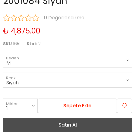
2001084 Siyah
0 Değerlendirme
₺ 4,875.00
SKU
1651
Stok
2
Beden
Renk
Miktar
Sepete Ekle
Satın Al