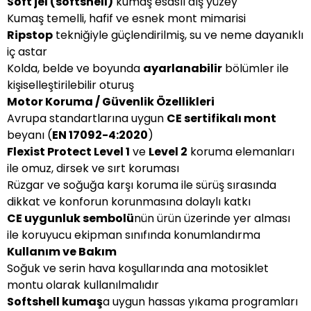
Soft jel (softshell)
kumaş esaslı dış yüzey
Kumaş temelli, hafif ve esnek mont mimarisi
Ripstop
tekniğiyle güçlendirilmiş, su ve neme dayanıklı
iç astar
Kolda, belde ve boyunda
ayarlanabilir
bölümler ile
kişiselleştirilebilir oturuş
Motor Koruma / Güvenlik Özellikleri
Avrupa standartlarına uygun
CE sertifikalı mont
beyanı (
EN 17092-4:2020
)
Flexist Protect Level 1
ve
Level 2
koruma elemanları
ile omuz, dirsek ve sırt koruması
Rüzgar ve soğuğa karşı koruma ile sürüş sırasında
dikkat ve konforun korunmasına dolaylı katkı
CE uygunluk sembolü
nün ürün üzerinde yer alması
ile koruyucu ekipman sınıfında konumlandırma
Kullanım ve Bakım
Soğuk ve serin hava koşullarında ana motosiklet
montu olarak kullanılmalıdır
Softshell kumaş
a uygun hassas yıkama programları