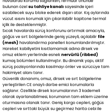
havalarda koruma sağlarken, fermuar önünde
bulunan özel
su tahliye kanalı
sayesinde içeri
sızabilecek suyu bloke ederek dışarı atar. Kış aylarında
vücut ısısını korumak için çıkarılabilir kapitone termal
içlik ile desteklenmiştir.
Sıcak havalarda sürüş konforunu artırmak amacıyla,
göğüs ve sırt bölgelerinde geniş yüzeyli, açılabilir
file
(mesh)
havalandırma panelleri konumlandırılmıştır.
Hareket kabiliyetini kısıtlamamak adına dirsek ve
omuz eklem yerlerinde esnek
nervürlü (ribbed)
kumaş bölümleri kullanılmıştır. Bu dinamik yapı, aktif
sürüş pozisyonlarında kasılmayı önler ve sürücüye tam
hakimiyet alanı tanır.
Güvenlik donanımı, omuz, dirsek ve sırt bölgelerine
yerleştirilen CE onaylı darbe emici korumalarla
sağlanır. Özellikle dirsek korumalarının 3 kademeli
olarak ayarlanabilmesi, korumanın tam eklem üzerine
oturmasına olanak tanır. Geniş kargo cepleri, göğüs
cepleri ve sırttaki büyük su geçirmez harita cebi ile