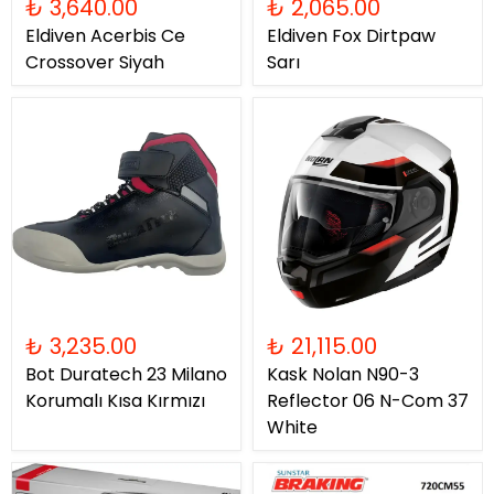
₺ 3,640.00
₺ 2,065.00
Eldiven Acerbis Ce
Eldiven Fox Dirtpaw
Crossover Siyah
Sarı
₺ 3,235.00
₺ 21,115.00
Bot Duratech 23 Milano
Kask Nolan N90-3
Korumalı Kısa Kırmızı
Reflector 06 N-Com 37
White