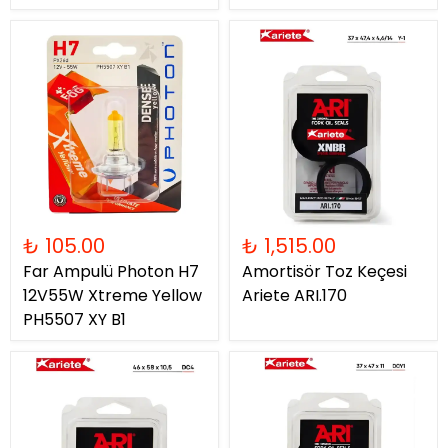
₺ 105.00
₺ 1,515.00
Far Ampulü Photon H7
Amortisör Toz Keçesi
12V55W Xtreme Yellow
Ariete ARI.170
PH5507 XY B1