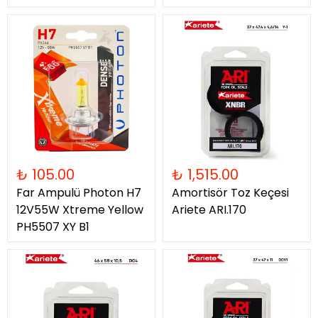
₺ 105.00
₺ 1,515.00
Far Ampulü Photon H7
Amortisör Toz Keçesi
12V55W Xtreme Yellow
Ariete ARI.170
PH5507 XY B1