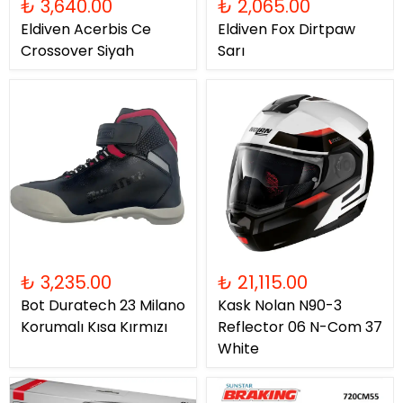
₺ 3,640.00
₺ 2,065.00
Eldiven Acerbis Ce
Eldiven Fox Dirtpaw
Crossover Siyah
Sarı
₺ 3,235.00
₺ 21,115.00
Bot Duratech 23 Milano
Kask Nolan N90-3
Korumalı Kısa Kırmızı
Reflector 06 N-Com 37
White