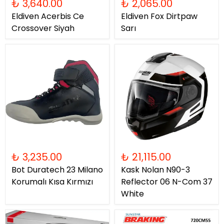
₺ 3,640.00
₺ 2,065.00
Eldiven Acerbis Ce
Eldiven Fox Dirtpaw
Crossover Siyah
Sarı
₺ 3,235.00
₺ 21,115.00
Bot Duratech 23 Milano
Kask Nolan N90-3
Korumalı Kısa Kırmızı
Reflector 06 N-Com 37
White