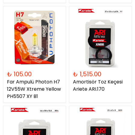
₺ 105.00
₺ 1,515.00
Far Ampulü Photon H7
Amortisör Toz Keçesi
12V55W Xtreme Yellow
Ariete ARI.170
PH5507 XY B1