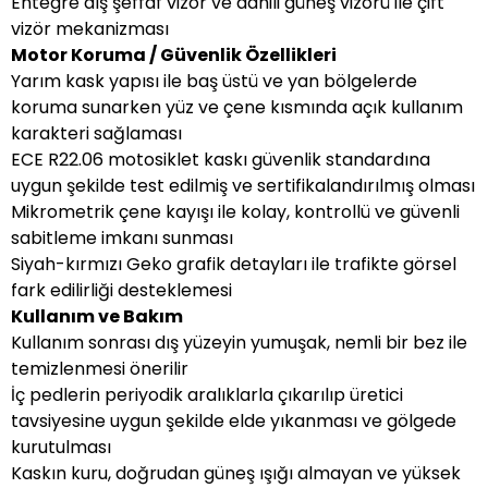
Entegre dış şeffaf vizör ve dahili güneş vizörü ile çift
vizör mekanizması
Motor Koruma / Güvenlik Özellikleri
Yarım kask yapısı ile baş üstü ve yan bölgelerde
koruma sunarken yüz ve çene kısmında açık kullanım
karakteri sağlaması
ECE R22.06 motosiklet kaskı güvenlik standardına
uygun şekilde test edilmiş ve sertifikalandırılmış olması
Mikrometrik çene kayışı ile kolay, kontrollü ve güvenli
sabitleme imkanı sunması
Siyah-kırmızı Geko grafik detayları ile trafikte görsel
fark edilirliği desteklemesi
Kullanım ve Bakım
Kullanım sonrası dış yüzeyin yumuşak, nemli bir bez ile
temizlenmesi önerilir
İç pedlerin periyodik aralıklarla çıkarılıp üretici
tavsiyesine uygun şekilde elde yıkanması ve gölgede
kurutulması
Kaskın kuru, doğrudan güneş ışığı almayan ve yüksek