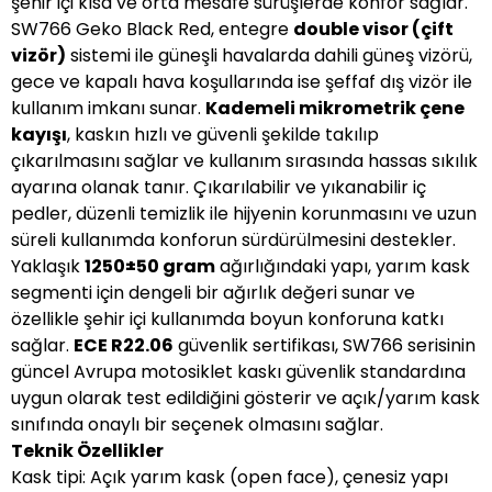
şehir içi kısa ve orta mesafe sürüşlerde konfor sağlar.
SW766 Geko Black Red, entegre
double visor (çift
vizör)
sistemi ile güneşli havalarda dahili güneş vizörü,
gece ve kapalı hava koşullarında ise şeffaf dış vizör ile
kullanım imkanı sunar.
Kademeli mikrometrik çene
kayışı
, kaskın hızlı ve güvenli şekilde takılıp
çıkarılmasını sağlar ve kullanım sırasında hassas sıkılık
ayarına olanak tanır. Çıkarılabilir ve yıkanabilir iç
pedler, düzenli temizlik ile hijyenin korunmasını ve uzun
süreli kullanımda konforun sürdürülmesini destekler.
Yaklaşık
1250±50 gram
ağırlığındaki yapı, yarım kask
segmenti için dengeli bir ağırlık değeri sunar ve
özellikle şehir içi kullanımda boyun konforuna katkı
sağlar.
ECE R22.06
güvenlik sertifikası, SW766 serisinin
güncel Avrupa motosiklet kaskı güvenlik standardına
uygun olarak test edildiğini gösterir ve açık/yarım kask
sınıfında onaylı bir seçenek olmasını sağlar.
Teknik Özellikler
Kask tipi: Açık yarım kask (open face), çenesiz yapı