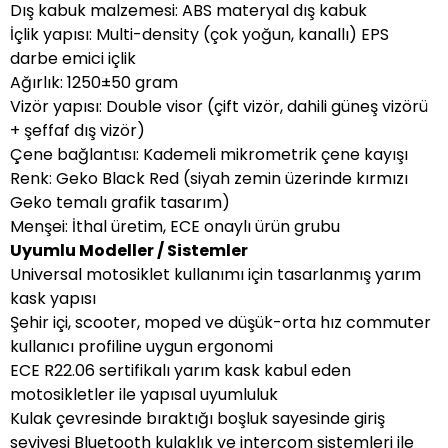
Dış kabuk malzemesi: ABS materyal dış kabuk
İçlik yapısı: Multi-density (çok yoğun, kanallı) EPS
darbe emici içlik
Ağırlık: 1250±50 gram
Vizör yapısı: Double visor (çift vizör, dahili güneş vizörü
+ şeffaf dış vizör)
Çene bağlantısı: Kademeli mikrometrik çene kayışı
Renk: Geko Black Red (siyah zemin üzerinde kırmızı
Geko temalı grafik tasarım)
Menşei: İthal üretim, ECE onaylı ürün grubu
Uyumlu Modeller / Sistemler
Universal motosiklet kullanımı için tasarlanmış yarım
kask yapısı
Şehir içi, scooter, moped ve düşük-orta hız commuter
kullanıcı profiline uygun ergonomi
ECE R22.06 sertifikalı yarım kask kabul eden
motosikletler ile yapısal uyumluluk
Kulak çevresinde bıraktığı boşluk sayesinde giriş
seviyesi Bluetooth kulaklık ve intercom sistemleri ile