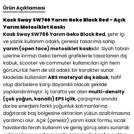
Ürün Açıklaması
Kask Sway SW766 Yarım Geko Black Red – Açık
Yarım Motosiklet Kaskı
Kask Sway SW766 Yarım Geko Black Red
, şehir içi
ve yazlık kullanım odaklı, çenesiz tasarıma sahip
yarım (open face) motosiklet kaskı
dır. Siyah taban
üzerine kırmızı Geko temalı grafiklerle tasarlanan dış
kabuk, scooter ve commuter kullanıcıları için hem
görünürlük hem de stil odaklı bir karakter sunar.
Modelde kullanılan
ABS materyal dış kabuk
, hafif
olup darbelere karşı dayanıklı olacak şekilde
yapılandırılmıştır. İç tarafta yer alan
multi-density
(çok yoğun, kanallı) EPS içlik
, çarpışma anında
darbe enerjisini farklı yoğunluk katmanlarına
dağıtarak baş bölgesine aktarılan yükün azaltılmasına
yardımcı olur. Açık (çenesiz) yarım kask formu, sıcak
havalarda ferah kullanım ve geniş görüş alanı sunarak