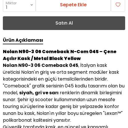
Miktar
Sepete Ekle
Satın Al
Ürün Açıklaması
Nolan N90-3 06 Comeback N-Com 045 – Çene
Açılır Kask / Metal Black Yellow
Nolan N90-3 06 Comeback 045
, İtalyan kask
üreticisi Nolan'ın giriş ve orta segment modüler kask
kategorisindeki en güçlü temsilcilerinden biridir.
"Comeback" grafik serisinin 045 kodlu tasarımı olan bu
model,
siyah, gri ve sarı
renklerin dinamik birleşimini
sunar. Şehir içi scooter kullanımından uzun mesafe
touring sürüşlerine kadar geniş bir yelpazede konfor
sunan bu kask, Nolan'ın yıllar boyu süregelen "Lexan™"
polikarbonat kalitesini yansıtır.
Güvenlik tarafında kask, en güncel ve kapsamlı