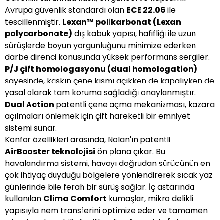
Avrupa güvenlik standardı olan
ECE 22.06
ile
tescillenmiştir.
Lexan™ polikarbonat (Lexan
polycarbonate)
dış kabuk yapısı, hafifliği ile uzun
sürüşlerde boyun yorgunluğunu minimize ederken
darbe direnci konusunda yüksek performans sergiler.
P/J çift homologasyonu (dual homologation)
sayesinde, kaskın çene kısmı açıkken de kapalıyken de
yasal olarak tam koruma sağladığı onaylanmıştır.
Dual Action
patentli çene açma mekanizması, kazara
açılmaları önlemek için çift hareketli bir emniyet
sistemi sunar.
Konfor özellikleri arasında, Nolan'ın patentli
AirBooster teknolojisi
ön plana çıkar. Bu
havalandırma sistemi, havayı doğrudan sürücünün en
çok ihtiyaç duyduğu bölgelere yönlendirerek sıcak yaz
günlerinde bile ferah bir sürüş sağlar. İç astarında
kullanılan
Clima Comfort
kumaşlar, mikro delikli
yapısıyla nem transferini optimize eder ve tamamen