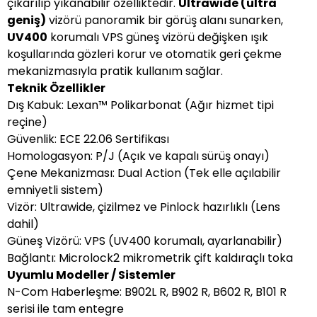
çıkarılıp yıkanabilir özelliktedir.
Ultrawide (ultra
geniş)
vizörü panoramik bir görüş alanı sunarken,
UV400
korumalı VPS güneş vizörü değişken ışık
koşullarında gözleri korur ve otomatik geri çekme
mekanizmasıyla pratik kullanım sağlar.
Teknik Özellikler
Dış Kabuk: Lexan™ Polikarbonat (Ağır hizmet tipi
reçine)
Güvenlik: ECE 22.06 Sertifikası
Homologasyon: P/J (Açık ve kapalı sürüş onayı)
Çene Mekanizması: Dual Action (Tek elle açılabilir
emniyetli sistem)
Vizör: Ultrawide, çizilmez ve Pinlock hazırlıklı (Lens
dahil)
Güneş Vizörü: VPS (UV400 korumalı, ayarlanabilir)
Bağlantı: Microlock2 mikrometrik çift kaldıraçlı toka
Uyumlu Modeller / Sistemler
N-Com Haberleşme: B902L R, B902 R, B602 R, B101 R
serisi ile tam entegre